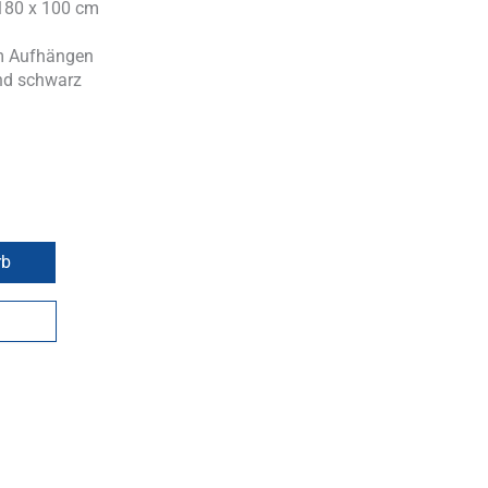
180 x 100 cm
m Aufhängen
und schwarz
rb