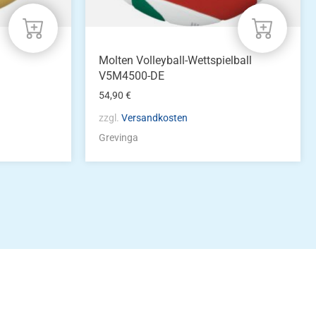
Molten Volleyball-Wettspielball
V5M4500-DE
54,90
€
zzgl.
Versandkosten
Grevinga
idung
nkonto