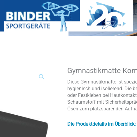
Gymnastikmatte Komf
Gymnastikmatte
Komfort
mit
Diese Gymnastikmatte ist spezie
Ösen
hygienisch und isolierend. Die b
Menge
oder Festkleben bei Hautkontak
Schaumstoff mit Sicherheitspräg
Ösen zum platzsparenden Aufhä
Die Produktdetails im Überblick: