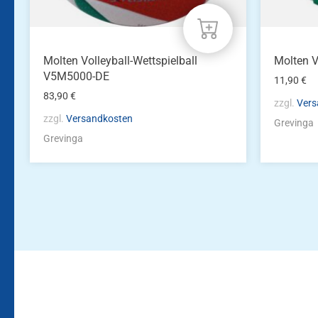
Molten Volleyball-Wettspielball
Molten 
V5M5000-DE
11,90
€
83,90
€
zzgl.
Vers
zzgl.
Versandkosten
Grevinga
Grevinga
Bleiben Sie auf dem Laufenden!
Zur Newsletteranmeldun