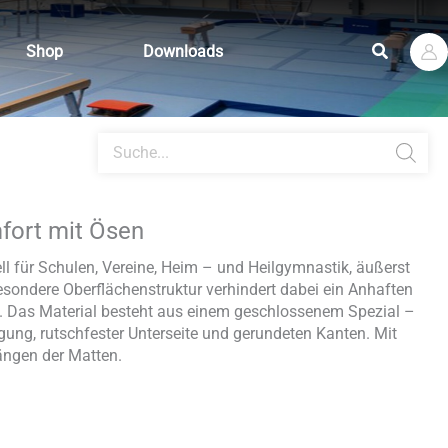
Suchen
Shop
Downloads
Products
search
ort mit Ösen
ll für Schulen, Vereine, Heim – und Heilgymnastik, äußerst
esondere Oberflächenstruktur verhindert dabei ein Anhaften
t. Das Material besteht aus einem geschlossenem Spezial –
ung, rutschfester Unterseite und gerundeten Kanten. Mit
ngen der Matten.