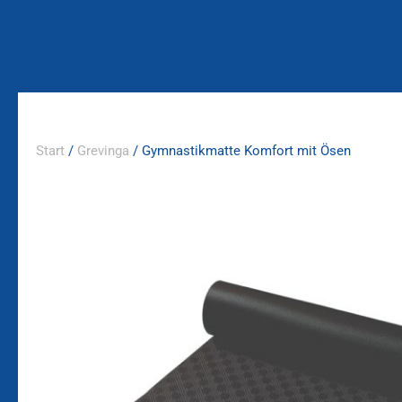
Zum
Inhalt
springen
Start
/
Grevinga
/ Gymnastikmatte Komfort mit Ösen