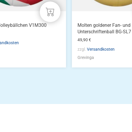
Volleybällchen V1M300
Molten goldener Fan- und
Unterschriftenball BG-SL7
49,90
€
andkosten
zzgl.
Versandkosten
Grevinga
Die Vereinsbekle
g
Zum Kunde