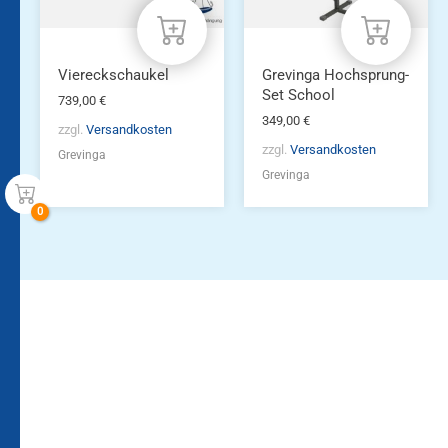
Viereckschaukel
Grevinga Hochsprung-
Set School
739,00
€
349,00
€
zzgl.
Versandkosten
zzgl.
Versandkosten
Grevinga
Grevinga
Bleiben Sie auf dem
Die Vereinsbekleidung
Laufenden!
Zum
Zur
Kundenkonto
Newsletteranmeldung