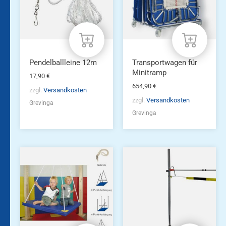
Pendelballleine 12m
Transportwagen für
Minitramp
17,90
€
654,90
€
zzgl.
Versandkosten
zzgl.
Versandkosten
Grevinga
Grevinga