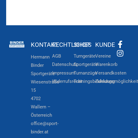
KONTAKT
RECHTLICHES
SHOP
KUNDE
AGB
Turngeräte
Vereine
Hermann
Datenschutz
Sportgeräte
Warenkorb
Binder
Impressum
Turnanzüge
Versandkosten
Sportgeräte
Widerrufsrecht
Trainingsbekleidung
Zahlungsmöglichkei
Wiesenstraße
15
4702
Wallern –
Österreich
office@sport-
binder.at