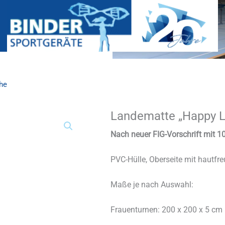
he
Landematte „Happy L
Landematte
"Happy
Landing",
Nach neuer FIG-Vorschrift mit 
5
&
PVC-Hülle, Oberseite mit hautfr
10
cm
Höhe
Maße je nach Auswahl:
Menge
Frauenturnen: 200 x 200 x 5 cm