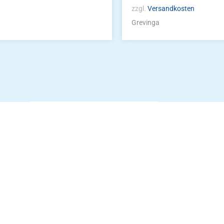
zzgl.
Versandkosten
Grevinga
Die Vereinsbekle
g
Zum Kunde