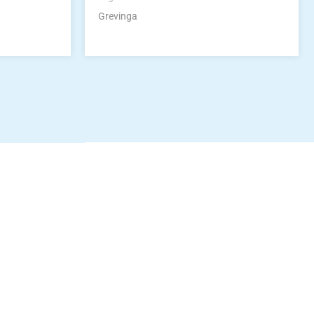
Grevinga
idung
nkonto