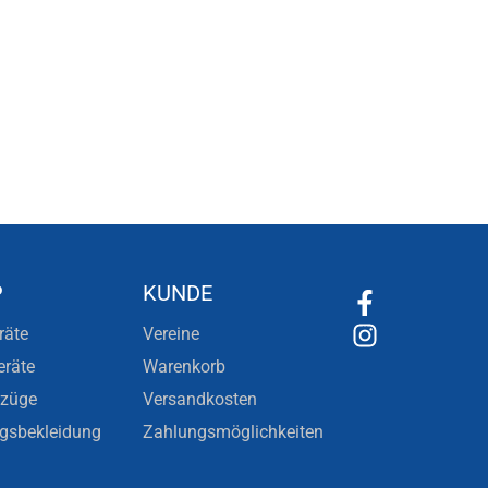
P
KUNDE
räte
Vereine
eräte
Warenkorb
nzüge
Versandkosten
ngsbekleidung
Zahlungsmöglichkeiten