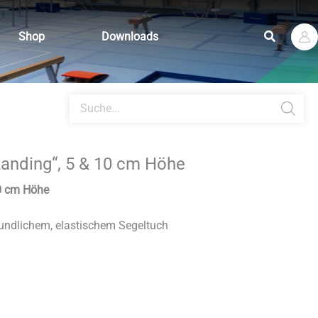
Suchen
Shop
Downloads
Products
search
anding“, 5 & 10 cm Höhe
10 cm Höhe
eundlichem, elastischem Segeltuch