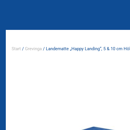
Zum
Inhalt
springen
Start
/
Grevinga
/ Landematte „Happy Landing“, 5 & 10 cm Hö