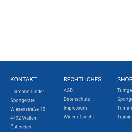
KONTAKT
RECHTLICHES
SHO
AGB
Turnge
Hermann Binder
Datenschutz
Sportg
Sportgeräte
Impressum
Turna
Wiesenstraße 15
Widerrufsrecht
Traini
4702 Wallern –
Österreich