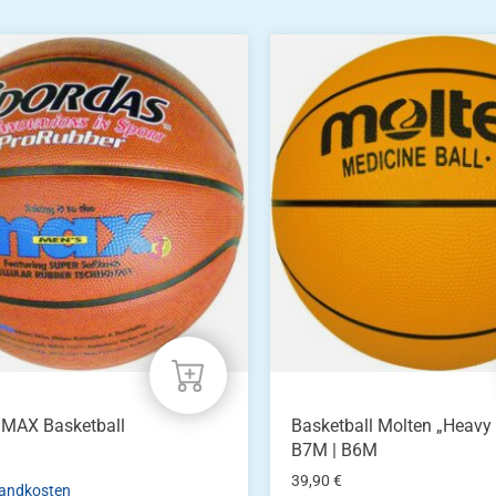
Dieses
Produkt
weist
mehrere
Varianten
auf.
Die
Optionen
können
auf
der
Produktseite
gewählt
werden
 MAX Basketball
Basketball Molten „Heavy
B7M | B6M
39,90
€
andkosten