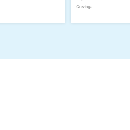
Grevinga
Die Vereinsbekle
g
Zum Kunde