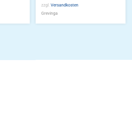
zzgl.
Versandkosten
Grevinga
idung
nkonto