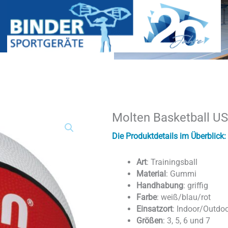
Molten Basketball U
Molten
Basketball
USA
Die Produktdetails im Überblick:
Menge
Art
: Trainingsball
Material
: Gummi
Handhabung
: griffig
Farbe
: weiß/blau/rot
Einsatzort
: Indoor/Outdo
Größen
: 3, 5, 6 und 7