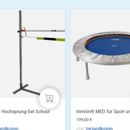
a Hochsprung-Set School
trimilin® MED für Sport u
199,00
€
andkosten
zzgl.
Versandkosten