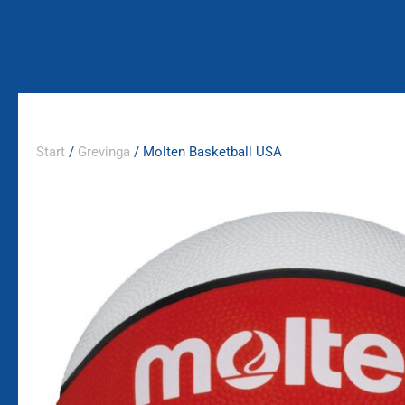
Zum
Inhalt
springen
Start
/
Grevinga
/ Molten Basketball USA