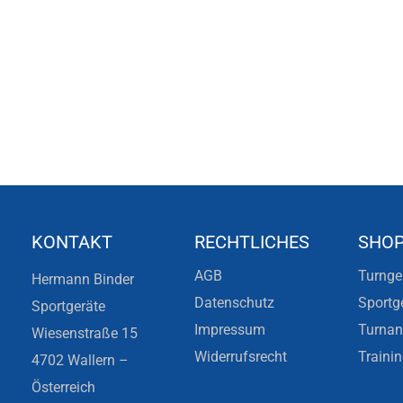
KONTAKT
RECHTLICHES
SHO
AGB
Turnge
Hermann Binder
Datenschutz
Sportg
Sportgeräte
Impressum
Turna
Wiesenstraße 15
Widerrufsrecht
Traini
4702 Wallern –
Österreich