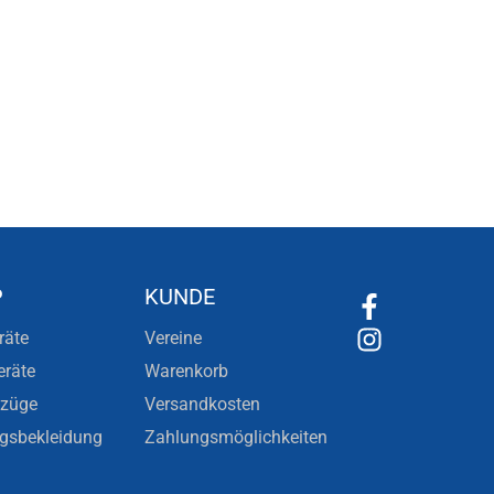
P
KUNDE
räte
Vereine
eräte
Warenkorb
nzüge
Versandkosten
ngsbekleidung
Zahlungsmöglichkeiten