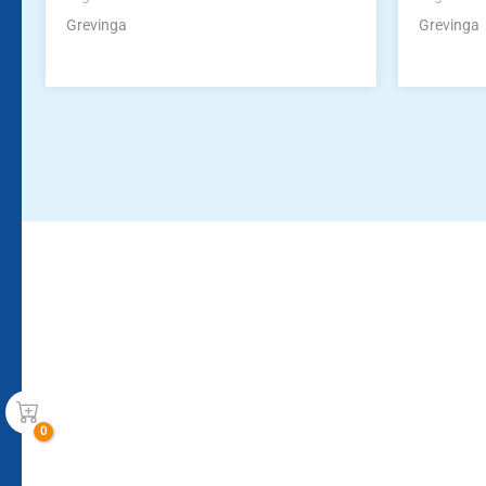
Grevinga
Grevinga
Bleiben Sie auf dem Laufenden!
Zur Newsletteranmeldun