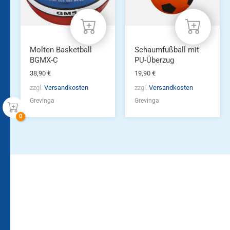
Molten Basketball
Schaumfußball mit
BGMX-C
PU-Überzug
38,90
€
19,90
€
zzgl.
Versandkosten
zzgl.
Versandkosten
Grevinga
Grevinga
Bleiben Sie auf dem
Die Vereinsbekleidung
Laufenden!
Zum
Zur
Kundenkonto
Newsletteranmeldung