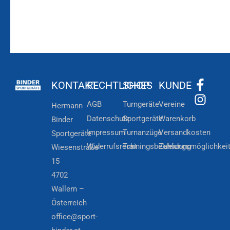
KONTAKT
RECHTLICHES
SHOP
KUNDE
AGB
Turngeräte
Vereine
Hermann
Datenschutz
Sportgeräte
Warenkorb
Binder
Impressum
Turnanzüge
Versandkosten
Sportgeräte
Widerrufsrecht
Trainingsbekleidung
Zahlungsmöglichkei
Wiesenstraße
15
4702
Wallern –
Österreich
office@sport-