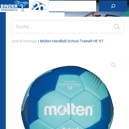
Zum
Suchen
Inhalt
springen
Products
search
Start
/
Grevinga
/ Molten Handball School-TraineR HF-ST
Molten
Handball
School-
TraineR
HF-
ST
Menge