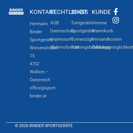
KONTAKT
RECHTLICHES
SHOP
KUNDE
AGB
Turngeräte
Vereine
Hermann
Datenschutz
Sportgeräte
Warenkorb
Binder
Impressum
Turnanzüge
Versandkosten
Sportgeräte
Widerrufsrecht
Trainingsbekleidung
Zahlungsmöglichkei
Wiesenstraße
15
4702
Wallern –
Österreich
office@sport-
binder.at
© 2026 BINDER SPORTGERÄTE