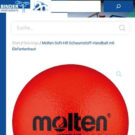
Zum
Suchen
Inhalt
springen
Products
search
Start
/
Grevinga
/ Molten Soft-HR Schaumstoff-Handball mit
Elefantenhaut
Molten
Soft-
HR
Schaumstoff-
Handball
mit
Elefantenhaut
Menge