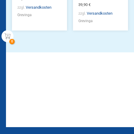
39,90
€
zzgl.
Versandkosten
zzgl.
Versandkosten
Grevinga
Grevinga
Bleiben Sie auf dem
Die Vereinsbekleidung
Laufenden!
Zum
Zur
Kundenkonto
Newsletteranmeldung