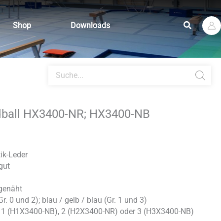
Suchen
Shop
Downloads
Products
search
dball HX3400-NR; HX3400-NB
ik-Leder
gut
genäht
Gr. 0 und 2); blau / gelb / blau (Gr. 1 und 3)
 1 (H1X3400-NB), 2 (H2X3400-NR) oder 3 (H3X3400-NB)