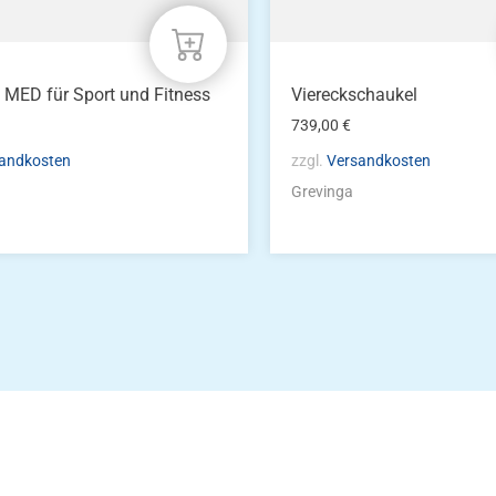
® MED für Sport und Fitness
Viereckschaukel
739,00
€
andkosten
zzgl.
Versandkosten
Grevinga
Die Vereinsbekle
g
Zum Kunde