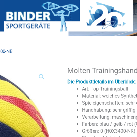
400-NB
Molten Trainingshan
Molten
Trainingshandball
HX3400-
Die Produktdetails im Überblick:
NR;
Art: Top Trainingsball
HX3400-
Material: weiches Synthet
NB
Spieleigenschaften: sehr 
Menge
Handhabung: sehr griffig
Verarbeitung: maschinen
Farben: blau / gelb / rot (
Größen: 0 (H0X3400-NR),