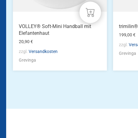
VOLLEY® Soft-Mini Handball mit
trimilin
Elefantenhaut
199,00
€
20,90
€
zzgl.
Vers
zzgl.
Versandkosten
Grevinga
Grevinga
Bleiben Sie auf dem Laufenden!
Zur Newsletteranmeldun