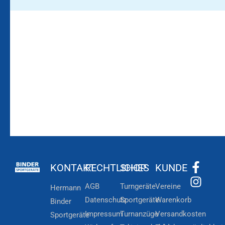
Bleiben Sie auf dem
Die Vereinsbekleidung
Laufenden!
Zum
Zur
Kundenkonto
Newsletteranmeldung
KONTAKT
RECHTLICHES
SHOP
KUNDE
AGB
Turngeräte
Vereine
Hermann
Datenschutz
Sportgeräte
Warenkorb
Binder
Impressum
Turnanzüge
Versandkosten
Sportgeräte