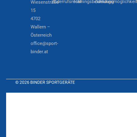
Widerrufsrecht
Trainingsbekleidung
Zahlungsmöglichkei
Wiesenstraße
15
4702
Wallern –
Österreich
office@sport-
binder.at
© 2026 BINDER SPORTGERÄTE