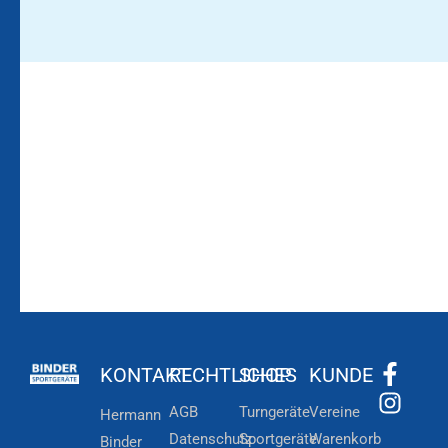
Bleiben Sie auf dem
Die Vereinsbekleidung
Laufenden!
Zum
Zur
Kundenkonto
Newsletteranmeldung
KONTAKT
RECHTLICHES
SHOP
KUNDE
AGB
Turngeräte
Vereine
Hermann
Datenschutz
Sportgeräte
Warenkorb
Binder