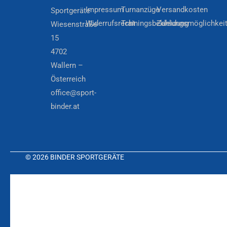
Impressum
Turnanzüge
Versandkosten
Sportgeräte
Widerrufsrecht
Trainingsbekleidung
Zahlungsmöglichkei
Wiesenstraße
15
4702
Wallern –
Österreich
office@sport-
binder.at
© 2026 BINDER SPORTGERÄTE