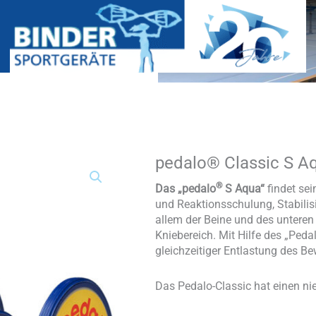
pedalo® Classic S A
pedalo®
Classic
®
S
Das „pedalo
S Aqua“
findet se
Aqua
und Reaktionsschulung, Stabili
Menge
allem der Beine und des unteren
Kniebereich. Mit Hilfe des „Ped
gleichzeitiger Entlastung des 
Das Pedalo-Classic hat einen ni