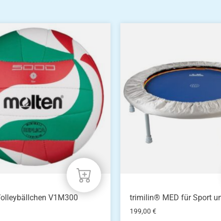
Volleybällchen V1M300
trimilin® MED für Sport u
199,00
€