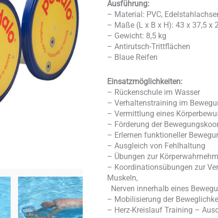
Ausführung:
– Material: PVC, Edelstahlachse
– Maße (L x B x H): 43 x 37,5 x
– Gewicht: 8,5 kg
– Antirutsch-Trittflächen
– Blaue Reifen
Einsatzmöglichkeiten:
– Rückenschule im Wasser
– Verhaltenstraining im Beweg
– Vermittlung eines Körperbewu
– Förderung der Bewegungskoord
– Erlernen funktioneller Bewegu
– Ausgleich von Fehlhaltung
– Übungen zur Körperwahrnehm
– Koordinationsübungen zur Ve
Muskeln,
Nerven innerhalb eines Beweg
– Mobilisierung der Beweglichke
– Herz-Kreislauf Training – Au