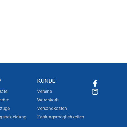
P
KUNDE
räte
Vereine
eräte
Warenkorb
nzüge
Versandkosten
ngsbekleidung
Zahlungsmöglichkeiten