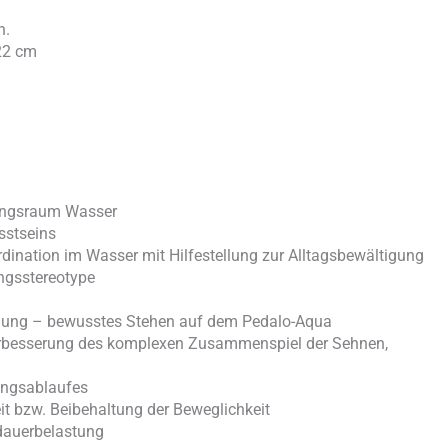
n.
 22 cm
ungsraum Wasser
sstseins
ination im Wasser mit Hilfestellung zur Alltagsbewältigung
ngsstereotype
ung – bewusstes Stehen auf dem Pedalo-Aqua
rbesserung des komplexen Zusammenspiel der Sehnen,
ungsablaufes
it bzw. Beibehaltung der Beweglichkeit
sdauerbelastung