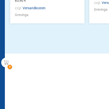
83,90
€
zzgl.
Vers
zzgl.
Versandkosten
Grevinga
Grevinga
Bleiben Sie auf dem Laufenden!
Zur Newsletteranmeldun