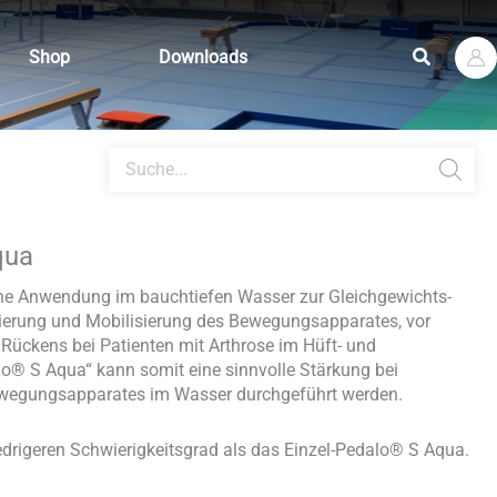
Suchen
Shop
Downloads
Products
search
qua
ine Anwendung im bauchtiefen Wasser zur Gleichgewichts-
sierung und Mobilisierung des Bewegungsapparates, vor
 Rückens bei Patienten mit Arthrose im Hüft- und
alo® S Aqua“ kann somit eine sinnvolle Stärkung bei
Bewegungsapparates im Wasser durchgeführt werden.
edrigeren Schwierigkeitsgrad als das Einzel-Pedalo® S Aqua.