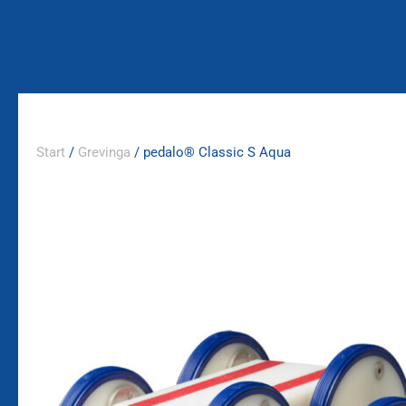
Zum
Inhalt
springen
Start
/
Grevinga
/ pedalo® Classic S Aqua