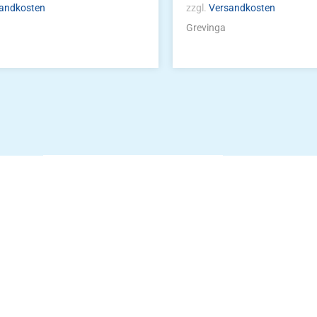
andkosten
zzgl.
Versandkosten
Grevinga
Die Vereinsbekle
g
Zum Kunde