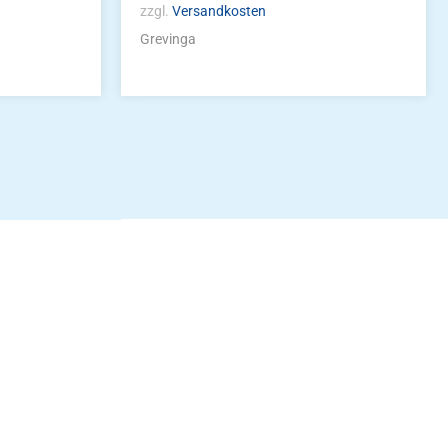
zzgl.
Versandkosten
Grevinga
idung
nkonto