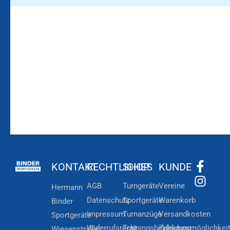
Bleiben Sie auf dem
Die Vereinsbekleidung
Laufenden!
Zum
Zur
Kundenkonto
Newsletteranmeldung
KONTAKT
RECHTLICHES
SHOP
KUNDE
AGB
Turngeräte
Vereine
Hermann
Datenschutz
Sportgeräte
Warenkorb
Binder
Impressum
Turnanzüge
Versandkosten
Sportgeräte
Widerrufsrecht
Trainingsbekleidung
Zahlungsmöglichkei
Wiesenstraße