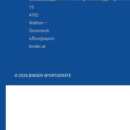
15
4702
Wallern –
Österreich
office@sport-
binder.at
© 2026 BINDER SPORTGERÄTE