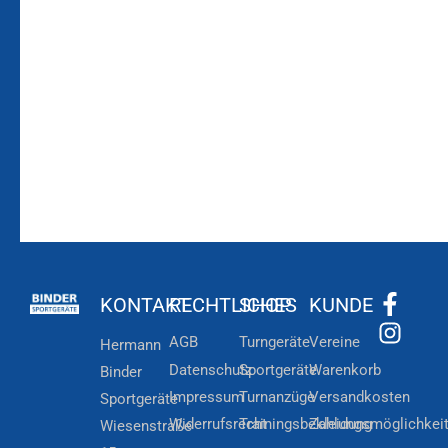
Bleiben Sie auf dem
Die Vereinsbekleidung
Laufenden!
Zum
Zur
Kundenkonto
Newsletteranmeldung
KONTAKT
RECHTLICHES
SHOP
KUNDE
AGB
Turngeräte
Vereine
Hermann
Datenschutz
Sportgeräte
Warenkorb
Binder
Impressum
Turnanzüge
Versandkosten
Sportgeräte
Widerrufsrecht
Trainingsbekleidung
Zahlungsmöglichkei
Wiesenstraße