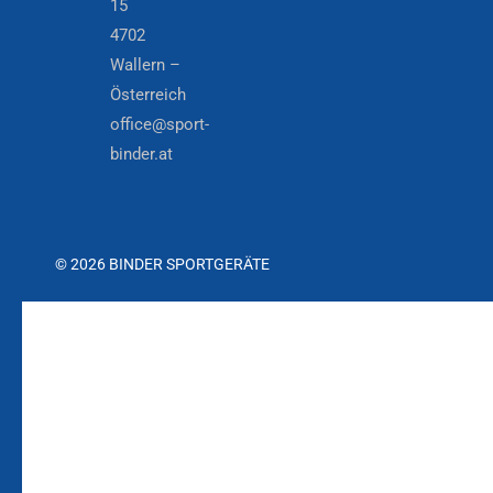
15
4702
Wallern –
Österreich
office@sport-
binder.at
© 2026 BINDER SPORTGERÄTE