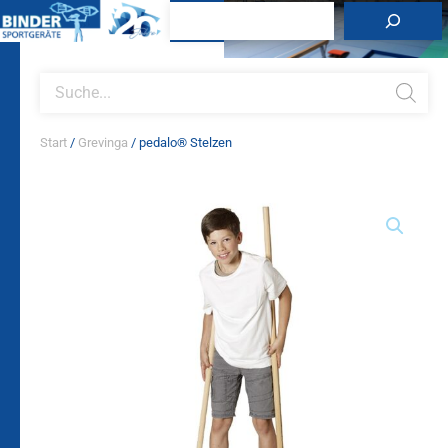
Zum
Suchen
Inhalt
springen
Products
search
Start
/
Grevinga
/ pedalo® Stelzen
pedalo®
Stelzen
Menge