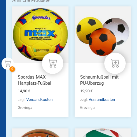
Ähnliche Produkte
Spordas MAX
Schaumfußball mit
Hartplatz-Fußball
PU-Überzug
14,90
€
19,90
€
zzgl.
Versandkosten
zzgl.
Versandkosten
Grevinga
Grevinga