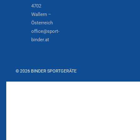
4702
Wallern –
Österreich
office@sport-
binder.at
© 2026 BINDER SPORTGERÄTE