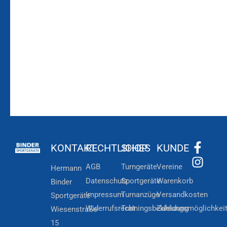
Laufenden!
Zum
Zur
Kundenkonto
Newsletteranmeldung
KONTAKT
RECHTLICHES
SHOP
KUNDE
AGB
Turngeräte
Vereine
Hermann
Datenschutz
Sportgeräte
Warenkorb
Binder
Impressum
Turnanzüge
Versandkosten
Sportgeräte
Widerrufsrecht
Trainingsbekleidung
Zahlungsmöglichkei
Wiesenstraße
15