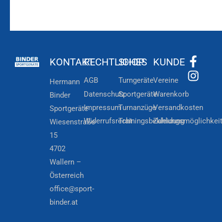
KONTAKT
RECHTLICHES
SHOP
KUNDE
AGB
Turngeräte
Vereine
Hermann
Datenschutz
Sportgeräte
Warenkorb
Binder
Impressum
Turnanzüge
Versandkosten
Sportgeräte
Widerrufsrecht
Trainingsbekleidung
Zahlungsmöglichkei
Wiesenstraße
15
4702
Wallern –
Österreich
office@sport-
binder.at