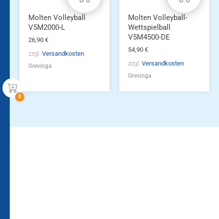
Molten Volleyball
Molten Volleyball-
V5M2000-L
Wettspielball
V5M4500-DE
26,90
€
54,90
€
zzgl.
Versandkosten
zzgl.
Versandkosten
Grevinga
Grevinga
Bleiben Sie auf dem
Die Vereinsbekleidung
Laufenden!
Zum
Zur
Kundenkonto
Newsletteranmeldung