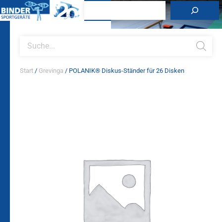
Zum
Suchen
Inhalt
springen
Products
search
Start
/
Grevinga
/ POLANIK® Diskus-Ständer für 26 Disken
POLANIK®
Diskus-
Ständer
für
26
Disken
Menge