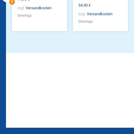
54,90
€
zzgl.
Versandkosten
zzgl.
Versandkosten
Grevinga
Grevinga
Bleiben Sie auf dem
Die Vereinsbekleidung
Laufenden!
Zum
Zur
Kundenkonto
Newsletteranmeldung