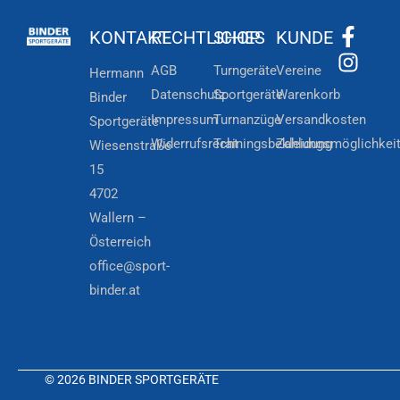
KONTAKT
RECHTLICHES
SHOP
KUNDE
AGB
Turngeräte
Vereine
Hermann
Datenschutz
Sportgeräte
Warenkorb
Binder
Impressum
Turnanzüge
Versandkosten
Sportgeräte
Widerrufsrecht
Trainingsbekleidung
Zahlungsmöglichkei
Wiesenstraße
15
4702
Wallern –
Österreich
office@sport-
binder.at
© 2026 BINDER SPORTGERÄTE