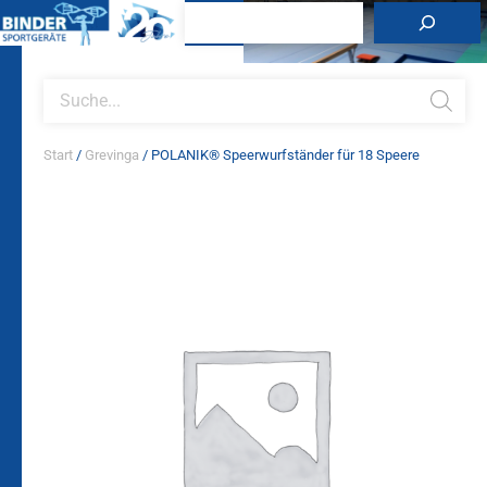
Zum
Suchen
Inhalt
springen
Products
search
Start
/
Grevinga
/ POLANIK® Speerwurfständer für 18 Speere
POLANIK®
Speerwurfständer
für
18
Speere
Menge