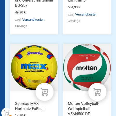
und Unterschriftenball
Minitramp
BG-SL7
654,90
€
49,90
€
zzgl.
Versandkosten
zzgl.
Versandkosten
Grevinga
Grevinga
Spordas MAX
Molten Volleyball-
Hartplatz-Fußball
Wettspielball
V5M4500-DE
14,90
€