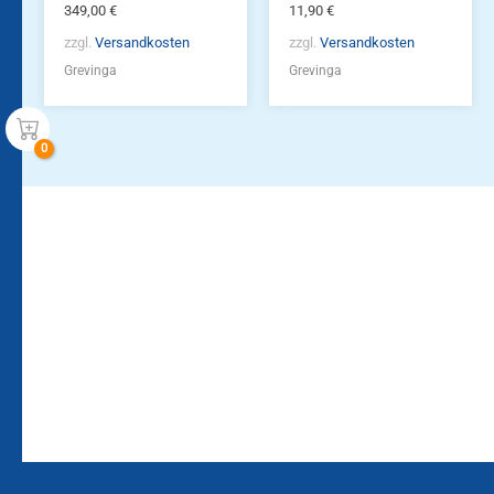
349,00
€
11,90
€
zzgl.
Versandkosten
zzgl.
Versandkosten
Grevinga
Grevinga
Bleiben Sie auf dem
Die Vereinsbekleidung
Laufenden!
Zum
Zur
Kundenkonto
Newsletteranmeldung