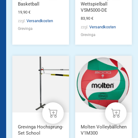
Basketball
Wettspielball
V5M5000-DE
19,90
€
83,90
€
zzgl.
Versandkosten
zzgl.
Versandkosten
Grevinga
Grevinga
Grevinga Hochsprung-
Molten Volleybällchen
Set School
V1M300