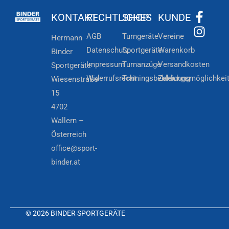
KONTAKT
RECHTLICHES
SHOP
KUNDE
AGB
Turngeräte
Vereine
Hermann
Datenschutz
Sportgeräte
Warenkorb
Binder
Impressum
Turnanzüge
Versandkosten
Sportgeräte
Widerrufsrecht
Trainingsbekleidung
Zahlungsmöglichkei
Wiesenstraße
15
4702
Wallern –
Österreich
office@sport-
binder.at
© 2026 BINDER SPORTGERÄTE