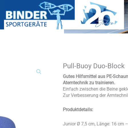
Pull-Buoy Duo-Block
Pull-
Buoy
Duo-
Gutes Hilfsmittel aus PE-Schau
Block
Atemtechnik zu trainieren.
Menge
Einfach zwischen die Beine gekl
Zur Verbesserung der Armtechni
Produktdetails:
Junior Ø 7,5 cm, Länge: 16 cm – L