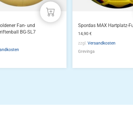
oldener Fan- und
Spordas MAX Hartplatz-F
riftenball BG-SL7
14,90
€
zzgl.
Versandkosten
andkosten
Grevinga
Die Vereinsbekle
g
Zum Kunde