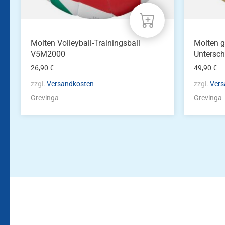
Molten Volleyball-Trainingsball
Molten g
V5M2000
Untersch
26,90
€
49,90
€
zzgl.
Versandkosten
zzgl.
Vers
Grevinga
Grevinga
Bleiben Sie auf dem Laufenden!
Zur Newsletteranmeldun