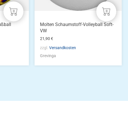
ußball
Molten Schaumstoff-Volleyball Soft-
VW
21,90
€
zzgl.
Versandkosten
Grevinga
idung
nkonto