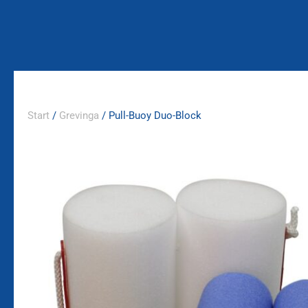
Zum
Inhalt
springen
Start
/
Grevinga
/ Pull-Buoy Duo-Block