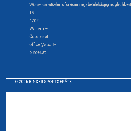
Widerrufsrecht
Trainingsbekleidung
Zahlungsmöglichkei
Wiesenstraße
15
4702
Wallern –
Österreich
office@sport-
binder.at
© 2026 BINDER SPORTGERÄTE