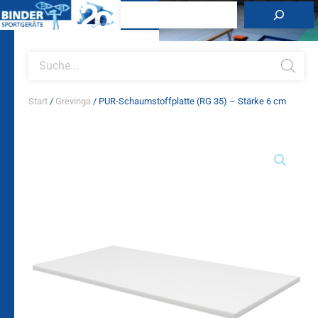
Zum
Suchen
Inhalt
springen
Products
search
Start
/
Grevinga
/ PUR-Schaumstoffplatte (RG 35) – Stärke 6 cm
PUR-
Schaumstoffplatte
(RG
35)
-
Stärke
6
cm
Menge