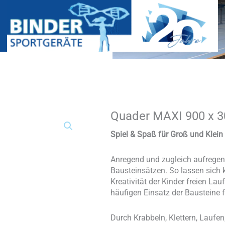
Quader MAXI 900 x 3
Quader
MAXI
900
Spiel & Spaß für Groß und Klein
x
300
Anregend und zugleich aufregend
x
Bausteinsätzen. So lassen sich k
150
Kreativität der Kinder freien Lau
mm
häufigen Einsatz der Bausteine f
Gr.
M
Menge
Durch Krabbeln, Klettern, Laufen