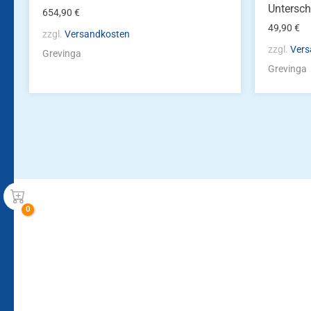
Untersch
654,90
€
49,90
€
zzgl.
Versandkosten
zzgl.
Vers
Grevinga
Grevinga
Bleiben Sie auf dem Laufenden!
Zur Newsletteranmeldun