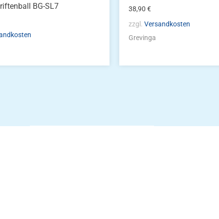
riftenball BG-SL7
38,90
€
zzgl.
Versandkosten
andkosten
Grevinga
Die Vereinsbekle
g
Zum Kunde