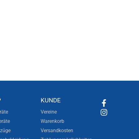
P
KUNDE
räte
Vereine
eräte
Warenkorb
nzüge
Versandkosten