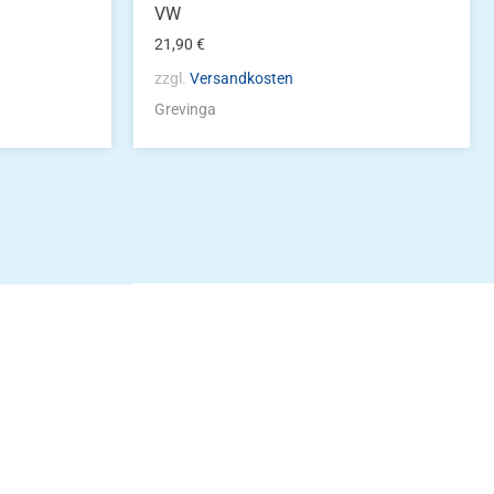
VW
21,90
€
zzgl.
Versandkosten
Grevinga
idung
nkonto