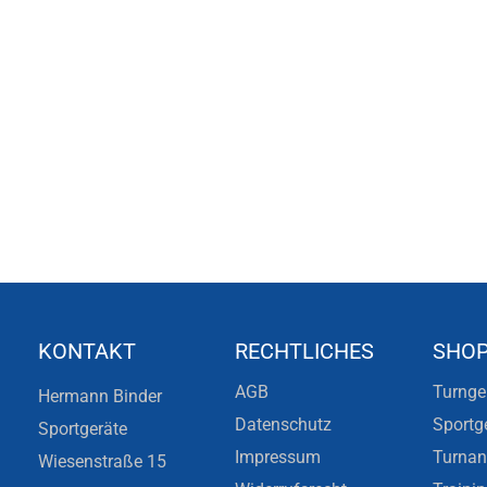
KONTAKT
RECHTLICHES
SHO
AGB
Turnge
Hermann Binder
Datenschutz
Sportg
Sportgeräte
Impressum
Turna
Wiesenstraße 15