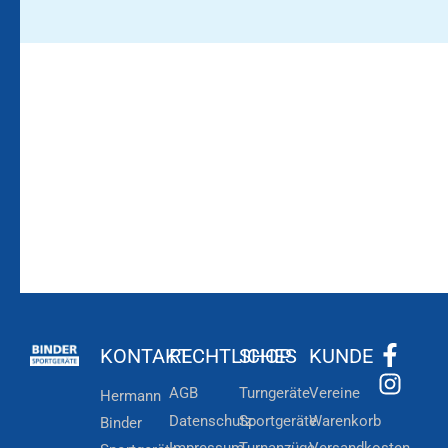
Bleiben Sie auf dem
Die Vereinsbekleidung
Laufenden!
Zum
Zur
Kundenkonto
Newsletteranmeldung
KONTAKT
RECHTLICHES
SHOP
KUNDE
AGB
Turngeräte
Vereine
Hermann
Datenschutz
Sportgeräte
Warenkorb
Binder
Impressum
Turnanzüge
Versandkosten