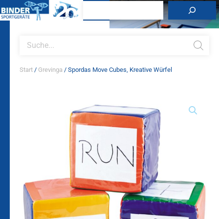
Zum
Suchen
Inhalt
springen
Products
search
Start
/
Grevinga
/ Spordas Move Cubes, Kreative Würfel
Spordas
Move
Cubes,
Kreative
Würfel
Menge