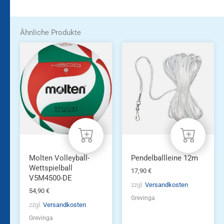
Ähnliche Produkte
Molten Volleyball-
Pendelballleine 12m
Wettspielball
17,90
€
V5M4500-DE
zzgl.
Versandkosten
54,90
€
Grevinga
zzgl.
Versandkosten
Grevinga