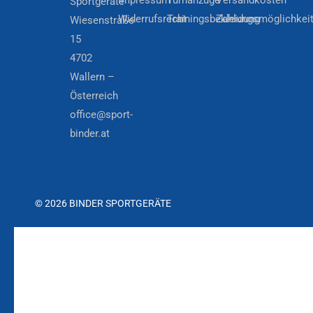
Sportgeräte
Widerrufsrecht
Trainingsbekleidung
Zahlungsmöglichkei
Wiesenstraße
15
4702
Wallern –
Österreich
office@sport-
binder.at
© 2026 BINDER SPORTGERÄTE