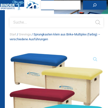
Zum
Suchen
Inhalt
springen
Products
search
Start
/
Grevinga
/ Sprungkasten klein aus Birke-Multiplex (farbig) –
verschiedene Ausführungen
Sprungkasten
klein
aus
Birke-
Multiplex
(farbig)
-
verschiedene
Ausführungen
Menge