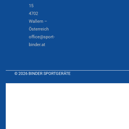
15
4702
Wallern –
Österreich
office@sport-
binder.at
© 2026 BINDER SPORTGERÄTE