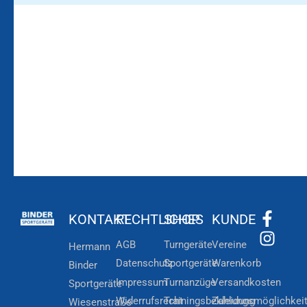
Bleiben Sie auf dem
Die Vereinsbekleidung
Laufenden!
Zum
Zur
Kundenkonto
Newsletteranmeldung
KONTAKT
RECHTLICHES
SHOP
KUNDE
AGB
Turngeräte
Vereine
Hermann
Datenschutz
Sportgeräte
Warenkorb
Binder
Impressum
Turnanzüge
Versandkosten
Sportgeräte
Widerrufsrecht
Trainingsbekleidung
Zahlungsmöglichkei
Wiesenstraße