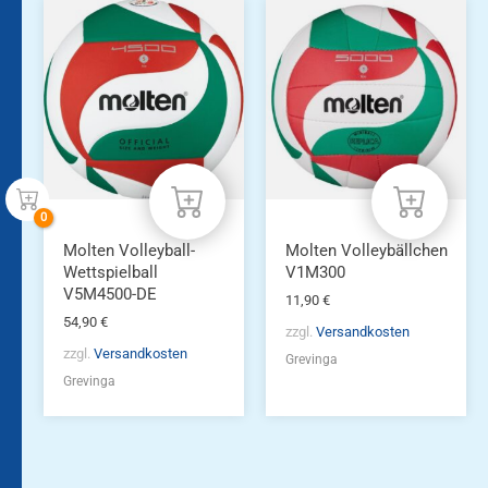
Molten Volleyball-
Molten Volleybällchen
Wettspielball
V1M300
V5M4500-DE
11,90
€
54,90
€
zzgl.
Versandkosten
zzgl.
Versandkosten
Grevinga
Grevinga