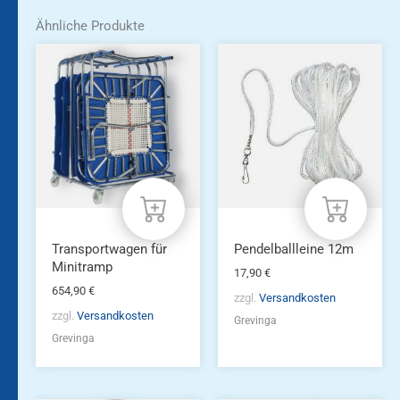
Ähnliche Produkte
Transportwagen für
Pendelballleine 12m
Minitramp
17,90
€
654,90
€
zzgl.
Versandkosten
zzgl.
Versandkosten
Grevinga
Grevinga