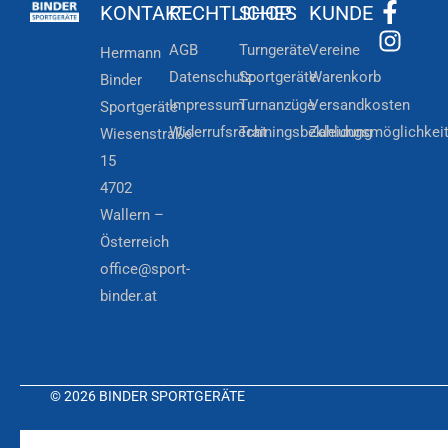
KONTAKT
RECHTLICHES
SHOP
KUNDE
AGB
Turngeräte
Vereine
Hermann
Datenschutz
Sportgeräte
Warenkorb
Binder
Impressum
Turnanzüge
Versandkosten
Sportgeräte
Widerrufsrecht
Trainingsbekleidung
Zahlungsmöglichkei
Wiesenstraße
15
4702
Wallern –
Österreich
office@sport-
binder.at
© 2026 BINDER SPORTGERÄTE