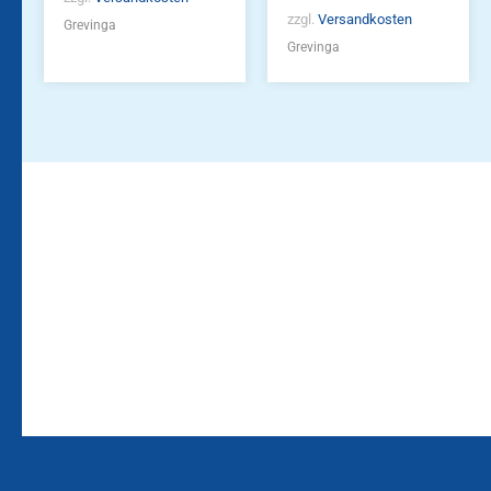
zzgl.
Versandkosten
Grevinga
Grevinga
Bleiben Sie auf dem
Die Vereinsbekleidung
Laufenden!
Zum
Zur
Kundenkonto
Newsletteranmeldung