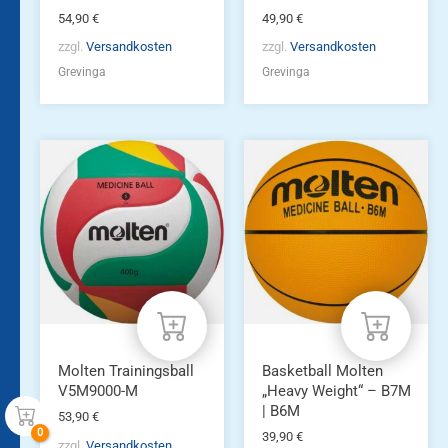
54,90
€
49,90
€
zzgl.
Versandkosten
zzgl.
Versandkosten
Grevinga
Grevinga
Dieses
Produkt
weist
mehrere
Varianten
auf.
Die
Optionen
können
auf
der
Produktseite
Molten Trainingsball
Basketball Molten
gewählt
V5M9000-M
„Heavy Weight“ – B7M
werden
| B6M
53,90
€
39,90
€
zzgl.
Versandkosten