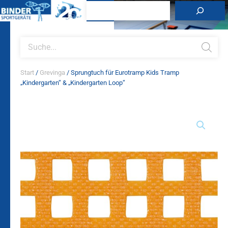
Zum
Suchen
Inhalt
springen
Products
search
Start
/
Grevinga
/ Sprungtuch für Eurotramp Kids Tramp
„Kindergarten“ & „Kindergarten Loop“
Sprungtuch
für
Eurotramp
Kids
Tramp
"Kindergarten"
&
"Kindergarten
Loop"
Menge