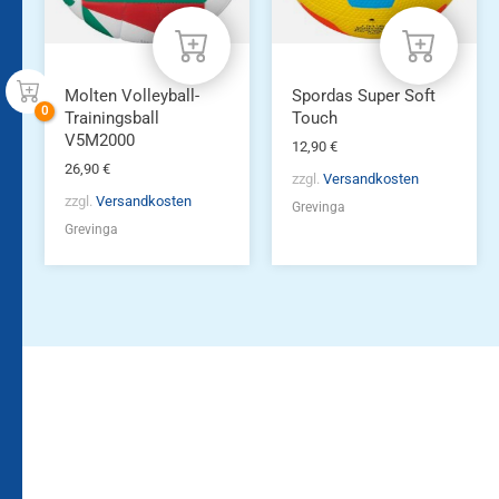
Molten Volleyball-
Spordas Super Soft
Trainingsball
Touch
V5M2000
12,90
€
26,90
€
zzgl.
Versandkosten
zzgl.
Versandkosten
Grevinga
Grevinga
Bleiben Sie auf dem
Die Vereinsbekleidung
Laufenden!
Zum
Zur
Kundenkonto
Newsletteranmeldung