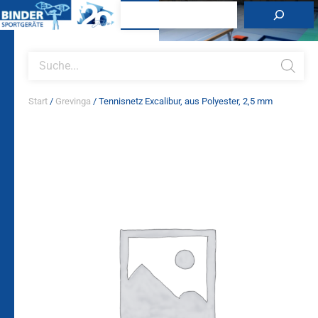
Zum
Suchen
Inhalt
springen
Products
search
Start
/
Grevinga
/ Tennisnetz Excalibur, aus Polyester, 2,5 mm
Tennisnetz
Excalibur,
aus
Polyester,
2,5
mm
Menge