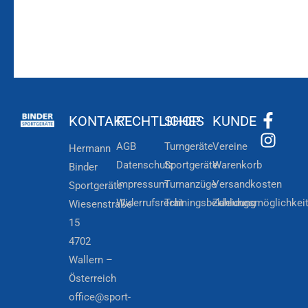
KONTAKT
RECHTLICHES
SHOP
KUNDE
AGB
Turngeräte
Vereine
Hermann
Datenschutz
Sportgeräte
Warenkorb
Binder
Impressum
Turnanzüge
Versandkosten
Sportgeräte
Widerrufsrecht
Trainingsbekleidung
Zahlungsmöglichkei
Wiesenstraße
15
4702
Wallern –
Österreich
office@sport-