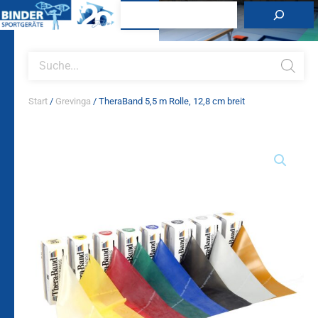
Zum
Suchen
Inhalt
springen
Products
search
Start
/
Grevinga
/ TheraBand 5,5 m Rolle, 12,8 cm breit
TheraBand
5,5
m
Rolle,
12,8
cm
breit
Menge