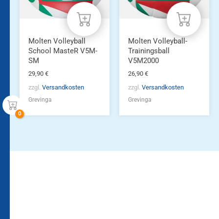
Molten Volleyball
Molten Volleyball-
School MasteR V5M-
Trainingsball
SM
V5M2000
29,90
€
26,90
€
zzgl.
Versandkosten
zzgl.
Versandkosten
Grevinga
Grevinga
Bleiben Sie auf dem
Die Vereinsbekleidung
Laufenden!
Zum
Zur
Kundenkonto
Newsletteranmeldung