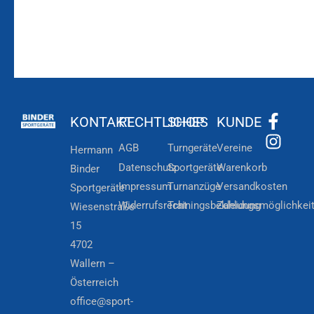
KONTAKT
RECHTLICHES
SHOP
KUNDE
AGB
Turngeräte
Vereine
Hermann
Datenschutz
Sportgeräte
Warenkorb
Binder
Impressum
Turnanzüge
Versandkosten
Sportgeräte
Widerrufsrecht
Trainingsbekleidung
Zahlungsmöglichkei
Wiesenstraße
15
4702
Wallern –
Österreich
office@sport-