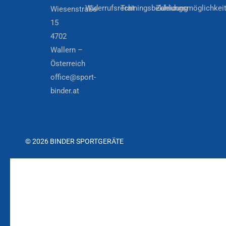
Widerrufsrecht
Trainingsbekleidung
Zahlungsmöglichkei
Wiesenstraße
15
4702
Wallern –
Österreich
office@sport-
binder.at
© 2026 BINDER SPORTGERÄTE