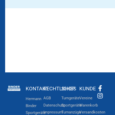
Bleiben Sie auf dem
Die Vereinsbekleidung
Laufenden!
Zum
Zur
Kundenkonto
Newsletteranmeldung
KONTAKT
RECHTLICHES
SHOP
KUNDE
AGB
Turngeräte
Vereine
Hermann
Datenschutz
Sportgeräte
Warenkorb
Binder
Impressum
Turnanzüge
Versandkosten
Sportgeräte