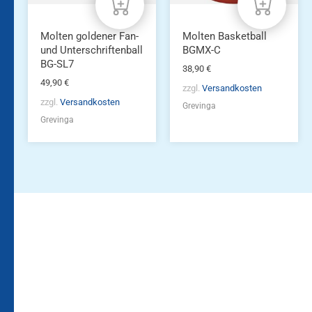
Molten goldener Fan-
Molten Basketball
und Unterschriftenball
BGMX-C
BG-SL7
38,90
€
49,90
€
zzgl.
Versandkosten
zzgl.
Versandkosten
Grevinga
Grevinga
Bleiben Sie auf dem
Die Vereinsbekleidung
Laufenden!
Zum
Zur
Kundenkonto
Newsletteranmeldung