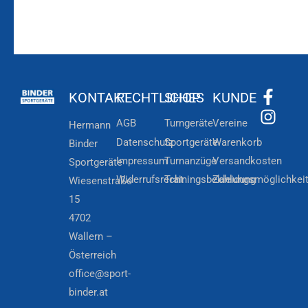
KONTAKT
RECHTLICHES
SHOP
KUNDE
AGB
Turngeräte
Vereine
Hermann
Datenschutz
Sportgeräte
Warenkorb
Binder
Impressum
Turnanzüge
Versandkosten
Sportgeräte
Widerrufsrecht
Trainingsbekleidung
Zahlungsmöglichkei
Wiesenstraße
15
4702
Wallern –
Österreich
office@sport-
binder.at