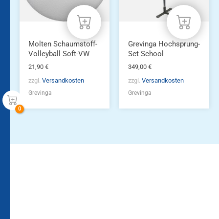
Molten Schaumstoff-
Grevinga Hochsprung-
Volleyball Soft-VW
Set School
21,90
€
349,00
€
zzgl.
Versandkosten
zzgl.
Versandkosten
Grevinga
Grevinga
Bleiben Sie auf dem
Die Vereinsbekleidung
Laufenden!
Zum
Zur
Kundenkonto
Newsletteranmeldung