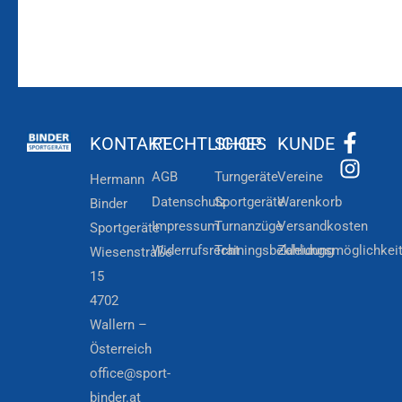
KONTAKT
RECHTLICHES
SHOP
KUNDE
AGB
Turngeräte
Vereine
Hermann
Datenschutz
Sportgeräte
Warenkorb
Binder
Impressum
Turnanzüge
Versandkosten
Sportgeräte
Widerrufsrecht
Trainingsbekleidung
Zahlungsmöglichkei
Wiesenstraße
15
4702
Wallern –
Österreich
office@sport-
binder.at