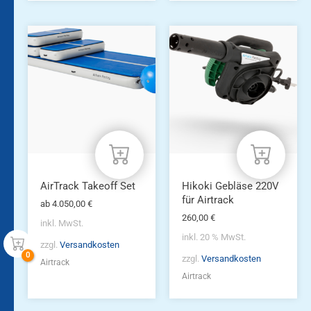
Dieses
Produkt
weist
mehrere
Varianten
auf.
Die
Optionen
können
auf
der
Produktseite
AirTrack Takeoff Set
Hikoki Gebläse 220V
gewählt
für Airtrack
ab
4.050,00
€
werden
260,00
€
inkl. MwSt.
inkl. 20 % MwSt.
zzgl.
Versandkosten
zzgl.
Versandkosten
Airtrack
Airtrack