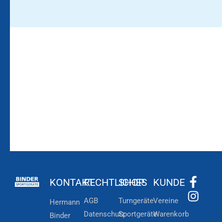
Bleiben Sie auf dem
Die Vereinsbekleidung
Laufenden!
Zum
Zur
Kundenkonto
Newsletteranmeldung
KONTAKT
RECHTLICHES
SHOP
KUNDE
AGB
Turngeräte
Vereine
Hermann
Datenschutz
Sportgeräte
Warenkorb
Binder