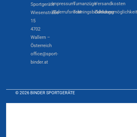
Impressum
Turnanzüge
Versandkosten
Sportgeräte
Widerrufsrecht
Trainingsbekleidung
Zahlungsmöglichkei
Wiesenstraße
15
4702
Wallern –
Österreich
office@sport-
binder.at
© 2026 BINDER SPORTGERÄTE