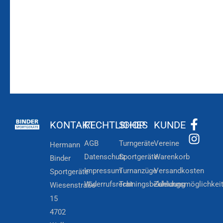
Zur
Kundenkonto
Newsletteranmeldung
KONTAKT
RECHTLICHES
SHOP
KUNDE
AGB
Turngeräte
Vereine
Hermann
Datenschutz
Sportgeräte
Warenkorb
Binder
Impressum
Turnanzüge
Versandkosten
Sportgeräte
Widerrufsrecht
Trainingsbekleidung
Zahlungsmöglichkei
Wiesenstraße
15
4702