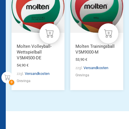
Molten Volleyball-
Molten Trainingsball
Wettspielball
V5M9000-M
V5M4500-DE
53,90
€
54,90
€
zzgl.
Versandkosten
zzgl.
Versandkosten
Grevinga
Grevinga
Bleiben Sie auf dem
Die Vereinsbekleidung
Laufenden!
Zum