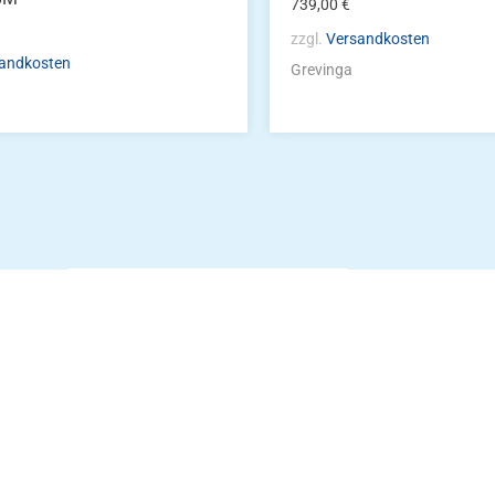
739,00
€
zzgl.
Versandkosten
andkosten
Grevinga
Die Vereinsbekle
g
Zum Kunde