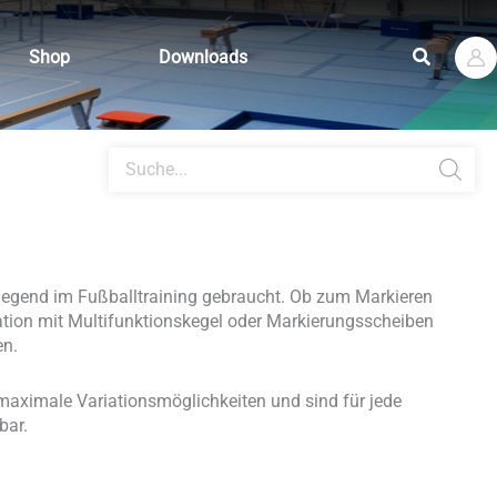
Suchen
Shop
Downloads
Products
search
egend im Fußballtraining gebraucht. Ob zum Markieren
ation mit Multifunktionskegel oder Markierungsscheiben
en.
maximale Variationsmöglichkeiten und sind für jede
lbar.