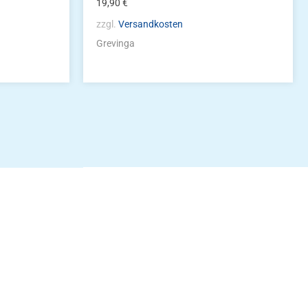
19,90
€
zzgl.
Versandkosten
Grevinga
idung
nkonto