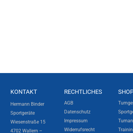
KONTAKT
RECHTLICHES
SHO
AGB
Turnge
Hermann Binder
Datenschutz
Sportg
Sportgeräte
Impressum
Turna
Wiesenstraße 15
Widerrufsrecht
Traini
4702 Wallern –