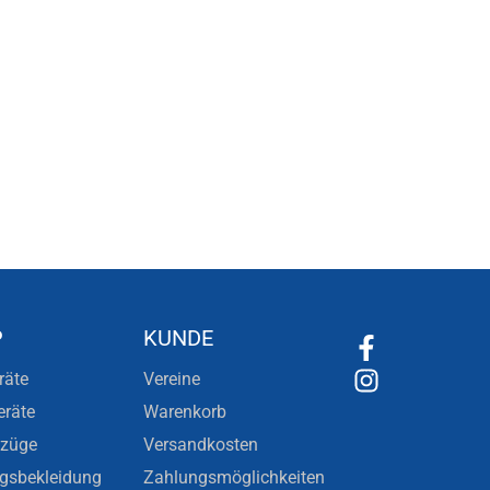
P
KUNDE
räte
Vereine
eräte
Warenkorb
nzüge
Versandkosten
ngsbekleidung
Zahlungsmöglichkeiten