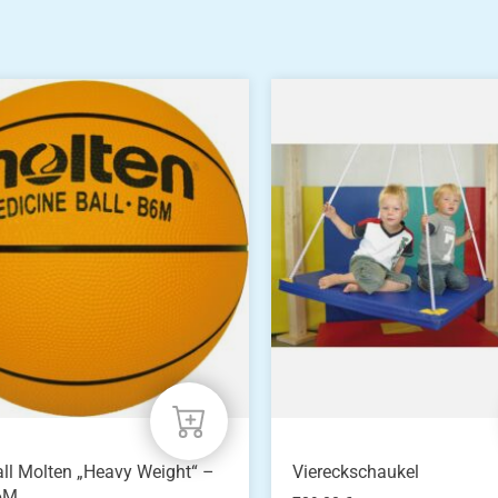
n
n
eite
ll Molten „Heavy Weight“ –
Viereckschaukel
6M