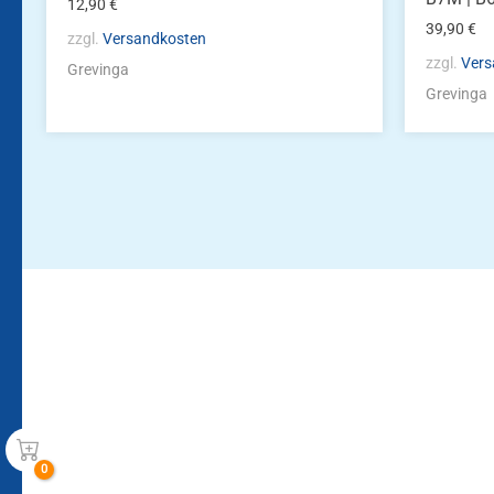
12,90
€
39,90
€
zzgl.
Versandkosten
zzgl.
Vers
Grevinga
Grevinga
Bleiben Sie auf dem Laufenden!
Zur Newsletteranmeldun