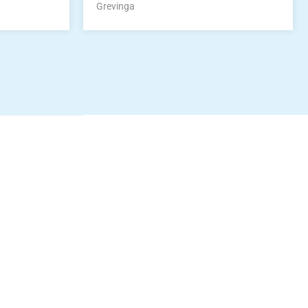
Grevinga
idung
nkonto