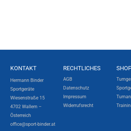
KONTAKT
RECHTLICHES
SHO
AGB
Turnge
Hermann Binder
Datenschutz
Sportg
Sportgeräte
Impressum
Turna
Wiesenstraße 15
Widerrufsrecht
Traini
4702 Wallern –
Österreich
office@sport-binder.at