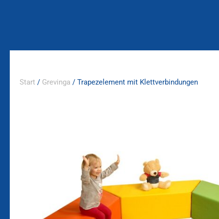
Zum
Inhalt
springen
Start
/
Grevinga
/ Trapezelement mit Klettverbindungen