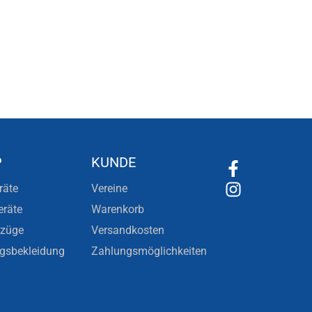
P
KUNDE
räte
Vereine
eräte
Warenkorb
nzüge
Versandkosten
ngsbekleidung
Zahlungsmöglichkeiten