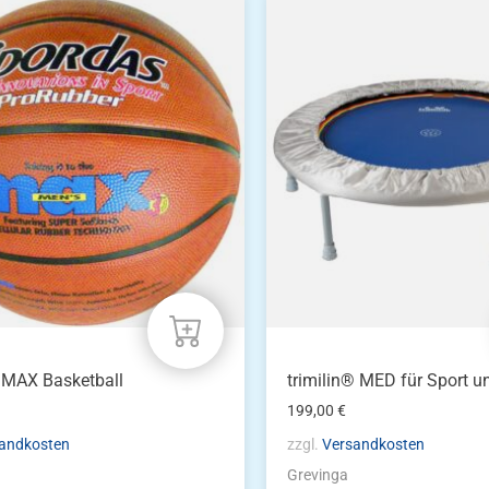
 MAX Basketball
trimilin® MED für Sport u
199,00
€
andkosten
zzgl.
Versandkosten
Grevinga