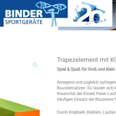
Trapezelement mit K
Trapezelement
mit
Klettverbindungen
Spiel & Spaß für Groß und Klei
Menge
Anregend und zugleich aufregend
Bausteinsätzen. So lassen sich k
Kreativität der Kinder freien Lau
häufigen Einsatz der Bausteine f
Durch Krabbeln, Klettern, Laufen