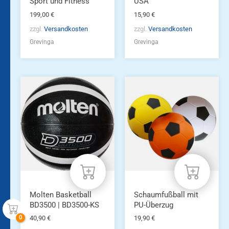
Sport und Fitness
USA
199,00
€
15,90
€
zzgl.
Versandkosten
zzgl.
Versandkosten
Grevinga
Grevinga
Molten Basketball
Schaumfußball mit
BD3500 | BD3500-KS
PU-Überzug
40,90
€
19,90
€