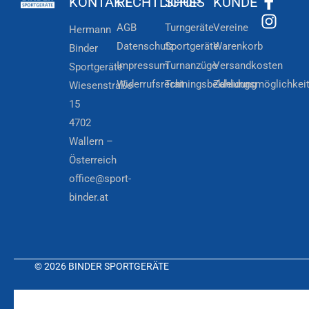
KONTAKT
RECHTLICHES
SHOP
KUNDE
AGB
Turngeräte
Vereine
Hermann
Datenschutz
Sportgeräte
Warenkorb
Binder
Impressum
Turnanzüge
Versandkosten
Sportgeräte
Widerrufsrecht
Trainingsbekleidung
Zahlungsmöglichkei
Wiesenstraße
15
4702
Wallern –
Österreich
office@sport-
binder.at
© 2026 BINDER SPORTGERÄTE