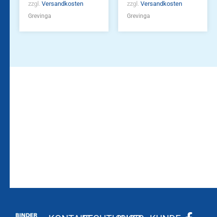
zzgl.
Versandkosten
zzgl.
Versandkosten
Grevinga
Grevinga
Bleiben Sie auf dem
Die Vereinsbekleidung
Laufenden!
Zum
Zur
Kundenkonto
Newsletteranmeldung