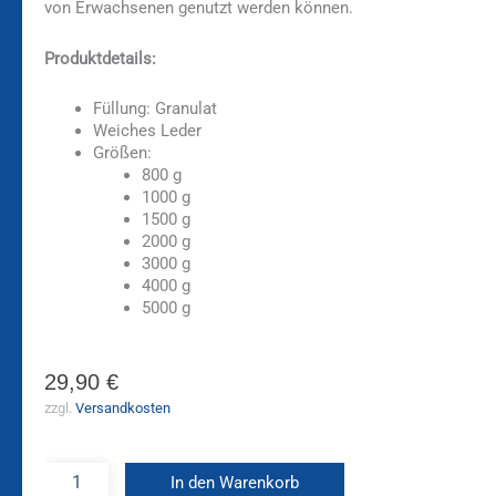
von Erwachsenen genutzt werden können.
Produktdetails:
Füllung: Granulat
Weiches Leder
Größen:
800 g
1000 g
1500 g
2000 g
3000 g
4000 g
5000 g
29,90
€
zzgl.
Versandkosten
In den Warenkorb