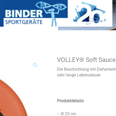
VOLLEY® Soft Saucer
VOLLEY®
Soft
Saucer
Die Beschichtung mit Elefantenh
mit
sehr lange Lebensdauer.
Elefantenhaut
Menge
Produktdetails:
– Ø 25 cm