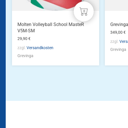
Molten Volleyball School MasteR
Greving
V5M-SM
349,00
€
29,90
€
zzgl.
Vers
zzgl.
Versandkosten
Grevinga
Grevinga
Bleiben Sie auf dem Laufenden!
Zur Newsletteranmeldun