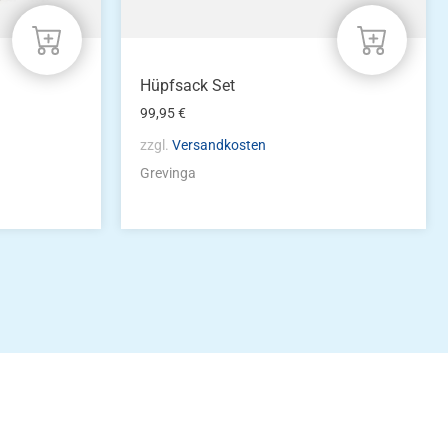
Hüpfsack Set
99,95
€
zzgl.
Versandkosten
Grevinga
idung
nkonto