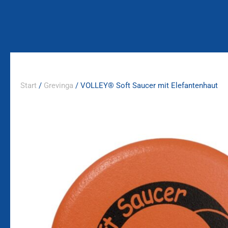
Zum
Inhalt
springen
Start
/
Grevinga
/ VOLLEY® Soft Saucer mit Elefantenhaut