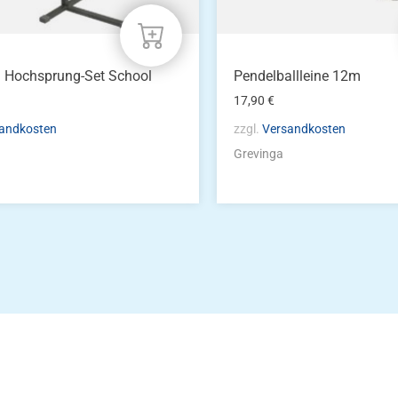
a Hochsprung-Set School
Pendelballleine 12m
17,90
€
andkosten
zzgl.
Versandkosten
Grevinga
Die Vereinsbekle
g
Zum Kunde