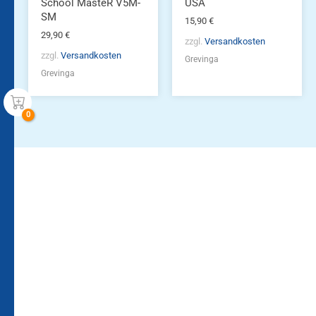
School MasteR V5M-
USA
SM
15,90
€
29,90
€
zzgl.
Versandkosten
zzgl.
Versandkosten
Grevinga
Grevinga
Bleiben Sie auf dem
Die Vereinsbekleidung
Laufenden!
Zum
Zur
Kundenkonto
Newsletteranmeldung