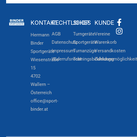
KONTAKT
RECHTLICHES
SHOP
KUNDE
AGB
Turngeräte
Vereine
Hermann
Datenschutz
Sportgeräte
Warenkorb
Binder
Impressum
Turnanzüge
Versandkosten
Sportgeräte
Widerrufsrecht
Trainingsbekleidung
Zahlungsmöglichkei
Wiesenstraße
15
4702
Wallern –
Österreich
office@sport-
binder.at