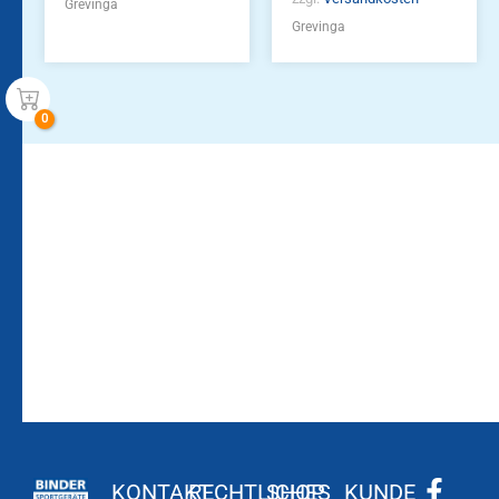
Grevinga
Grevinga
Bleiben Sie auf dem
Die Vereinsbekleidung
Laufenden!
Zum
Zur
Kundenkonto
Newsletteranmeldung
KONTAKT
RECHTLICHES
SHOP
KUNDE