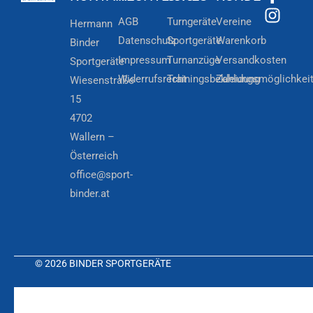
AGB
Turngeräte
Vereine
Hermann
Datenschutz
Sportgeräte
Warenkorb
Binder
Impressum
Turnanzüge
Versandkosten
Sportgeräte
Widerrufsrecht
Trainingsbekleidung
Zahlungsmöglichkei
Wiesenstraße
15
4702
Wallern –
Österreich
office@sport-
binder.at
© 2026 BINDER SPORTGERÄTE