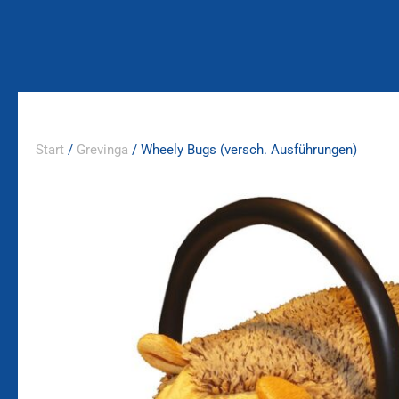
Zum
Inhalt
springen
Start
/
Grevinga
/ Wheely Bugs (versch. Ausführungen)