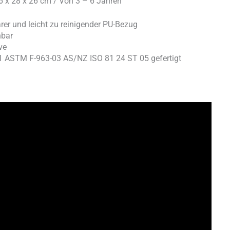
46 x 28 x 26 cm / Von 3 – 6 Jahren
r und leicht zu reinigender PU-Bezug
hbar
ve
 ASTM F-963-03 AS/NZ ISO 81 24 ST 05 gefertigt