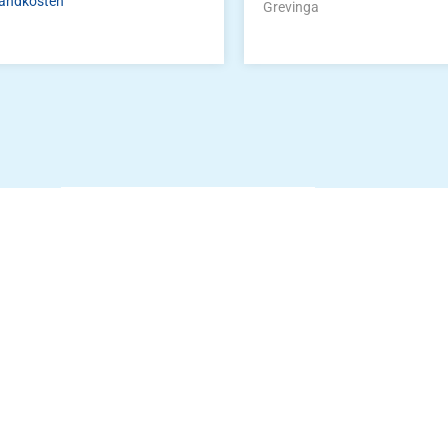
andkosten
Grevinga
Die Vereinsbekle
g
Zum Kunde