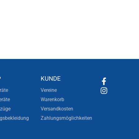
P
KUNDE
räte
Vereine
eräte
Warenkorb
nzüge
Versandkosten
ngsbekleidung
Zahlungsmöglichkeiten