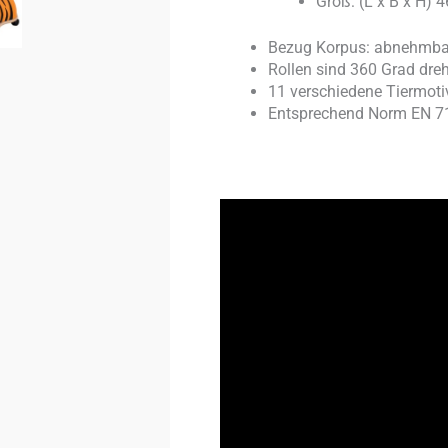
Groß: (L x B x H) 
Bezug Korpus: abnehmbare
Rollen sind 360 Grad dre
11 verschiedene Tiermoti
Entsprechend Norm EN 71