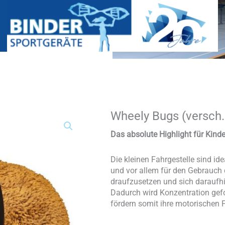
Wheely Bugs (versch
Wheely
Bugs
(versch.
Das absolute Highlight für Kind
Ausführungen)
Menge
Die kleinen Fahrgestelle sind ide
und vor allem für den Gebrauch 
draufzusetzen und sich daraufh
Dadurch wird Konzentration gefo
fördern somit ihre motorischen 