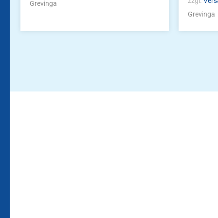
zzgl.
Vers
Grevinga
Grevinga
Bleiben Sie auf dem Laufenden!
Zur Newsletteranmeldun