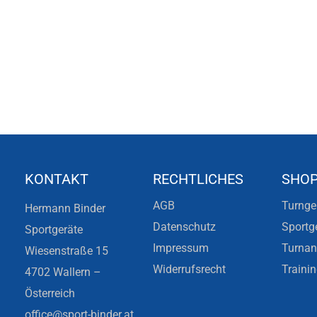
KONTAKT
RECHTLICHES
SHO
AGB
Turnge
Hermann Binder
Datenschutz
Sportg
Sportgeräte
Impressum
Turna
Wiesenstraße 15
Widerrufsrecht
Traini
4702 Wallern –
Österreich
office@sport-binder.at