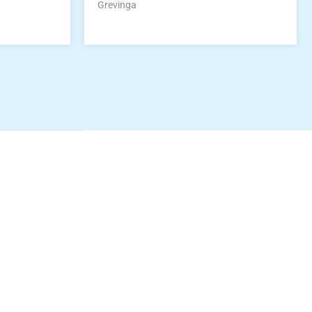
Grevinga
idung
nkonto