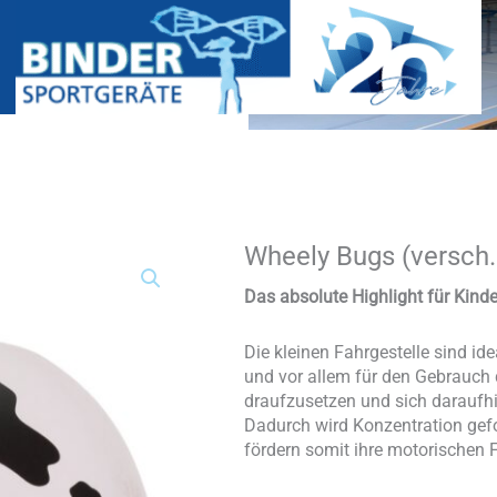
Wheely Bugs (versch
Wheely
Bugs
(versch.
Das absolute Highlight für Kind
Ausführungen)
Menge
Die kleinen Fahrgestelle sind ide
und vor allem für den Gebrauch 
draufzusetzen und sich daraufh
Dadurch wird Konzentration gefo
fördern somit ihre motorischen 