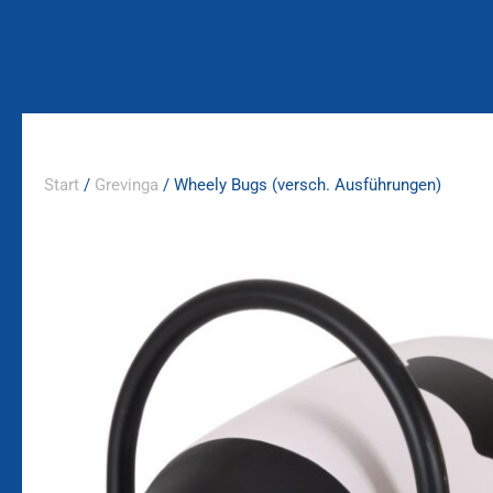
Zum
Inhalt
springen
Start
/
Grevinga
/ Wheely Bugs (versch. Ausführungen)