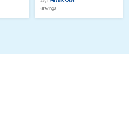
zzgl.
Versandkosten
Grevinga
idung
nkonto