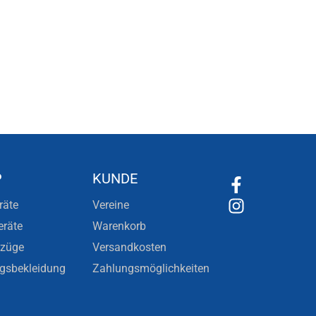
P
KUNDE
räte
Vereine
eräte
Warenkorb
nzüge
Versandkosten
ngsbekleidung
Zahlungsmöglichkeiten