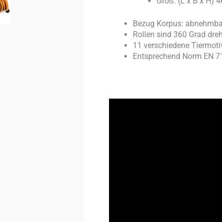
Groß: (L x B x H) 
Bezug Korpus: abnehmbare
Rollen sind 360 Grad dre
11 verschiedene Tiermoti
Entsprechend Norm EN 71