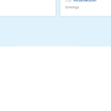
zzgl.
Versandkosten
Grevinga
Die Vereinsbekle
g
Zum Kunde