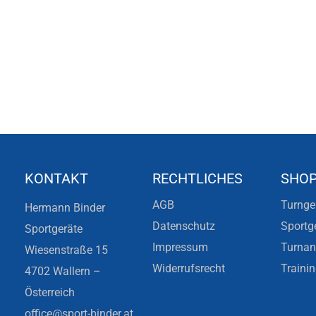
KONTAKT
RECHTLICHES
SHO
AGB
Turnge
Hermann Binder
Datenschutz
Sportg
Sportgeräte
Impressum
Turna
Wiesenstraße 15
Widerrufsrecht
Traini
4702 Wallern –
Österreich
office@sport-binder.at