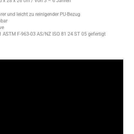
46 x 28 x 26 cm / Von 3 – 6 Jahren
r und leicht zu reinigender PU-Bezug
hbar
ve
 ASTM F-963-03 AS/NZ ISO 81 24 ST 05 gefertigt