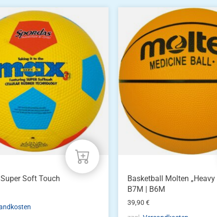
Dieses
Produkt
weist
mehrere
Varianten
auf.
Die
Optionen
können
auf
der
Produktseite
gewählt
werden
 Super Soft Touch
Basketball Molten „Heavy
B7M | B6M
39,90
€
andkosten