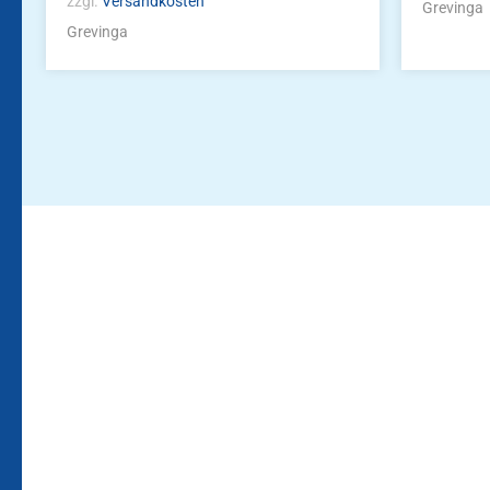
zzgl.
Versandkosten
Grevinga
Grevinga
Bleiben Sie auf dem Laufenden!
Zur Newsletteranmeldun