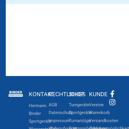
Bleiben Sie auf dem
Die Vereinsbekleidung
Laufenden!
Zum
Zur
Kundenkonto
Newsletteranmeldung
KONTAKT
RECHTLICHES
SHOP
KUNDE
AGB
Turngeräte
Vereine
Hermann
Datenschutz
Sportgeräte
Warenkorb
Binder
Impressum
Turnanzüge
Versandkosten
Sportgeräte
Widerrufsrecht
Trainingsbekleidung
Zahlungsmöglichkei
Wiesenstraße