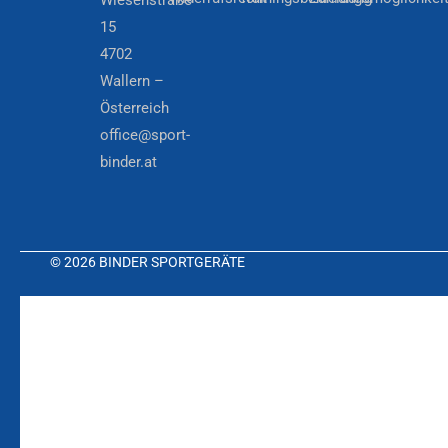
15
4702
Wallern –
Österreich
office@sport-
binder.at
© 2026 BINDER SPORTGERÄTE