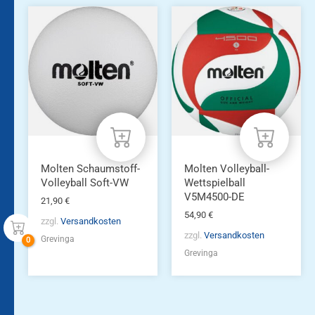
Molten Schaumstoff-
Molten Volleyball-
Volleyball Soft-VW
Wettspielball
V5M4500-DE
21,90
€
54,90
€
zzgl.
Versandkosten
zzgl.
Versandkosten
Grevinga
Grevinga