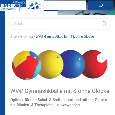
Zum
Suchen
Inhalt
springen
Products
search
Start
/
Grevinga
/ WV® Gymnastikbälle mit & ohne Glocke
WV®
Gymnastikbälle
mit
&
ohne
Glocke
Menge
WV® Gymnastikbälle mit & ohne Glocke
Optimal für den Schul- & Breitensport und mit der Glocke
als Blinden- & Therapieball zu verwenden