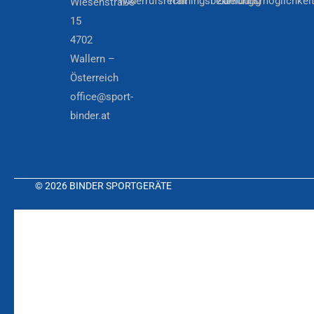
Widerrufsrecht
Trainingsbekleidung
Zahlungsmöglichkei
Wiesenstraße
15
4702
Wallern –
Österreich
office@sport-
binder.at
© 2026 BINDER SPORTGERÄTE