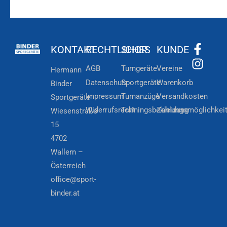
KONTAKT
RECHTLICHES
SHOP
KUNDE
AGB
Turngeräte
Vereine
Hermann
Datenschutz
Sportgeräte
Warenkorb
Binder
Impressum
Turnanzüge
Versandkosten
Sportgeräte
Widerrufsrecht
Trainingsbekleidung
Zahlungsmöglichkei
Wiesenstraße
15
4702
Wallern –
Österreich
office@sport-
binder.at