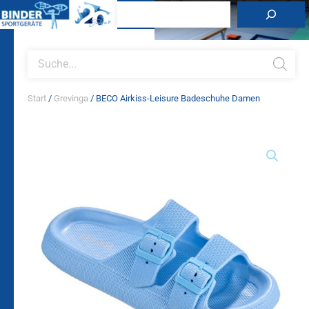
Zum
Suchen
Inhalt
springen
Products
search
Start
/
Grevinga
/ BECO Airkiss-Leisure Badeschuhe Damen
BECO
Airkiss-
Leisure
Badeschuhe
Damen
Menge