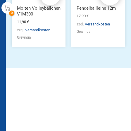
Molten Volleybällchen
Pendelballleine 12m
V1M300
17,90
€
11,90
€
zzgl.
Versandkosten
zzgl.
Versandkosten
Grevinga
Grevinga
Bleiben Sie auf dem
Die Vereinsbekleidung
Laufenden!
Zum
Zur
Kundenkonto
Newsletteranmeldung