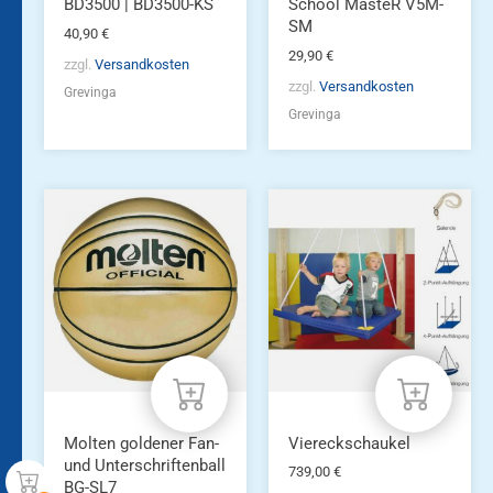
BD3500 | BD3500-KS
School MasteR V5M-
SM
40,90
€
29,90
€
zzgl.
Versandkosten
zzgl.
Versandkosten
Grevinga
Grevinga
Molten goldener Fan-
Viereckschaukel
und Unterschriftenball
739,00
€
BG-SL7