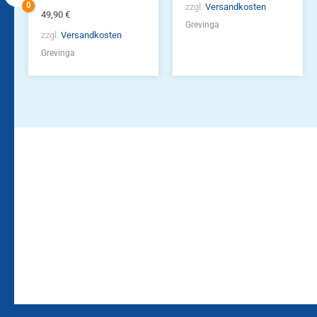
zzgl.
Versandkosten
49,90
€
Grevinga
zzgl.
Versandkosten
Grevinga
Bleiben Sie auf dem
Die Vereinsbekleidung
Laufenden!
Zum
Zur
Kundenkonto
Newsletteranmeldung