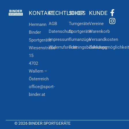
KONTAKT
RECHTLICHES
SHOP
KUNDE
AGB
Turngeräte
Vereine
Hermann
Datenschutz
Sportgeräte
Warenkorb
Binder
Impressum
Turnanzüge
Versandkosten
Sportgeräte
Widerrufsrecht
Trainingsbekleidung
Zahlungsmöglichkei
Wiesenstraße
15
4702
Wallern –
Österreich
office@sport-
binder.at
© 2026 BINDER SPORTGERÄTE