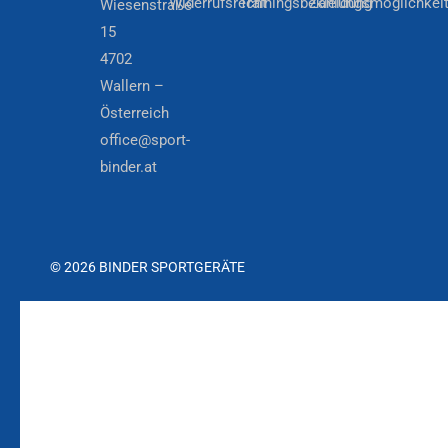
Widerrufsrecht
Trainingsbekleidung
Zahlungsmöglichkei
Wiesenstraße
15
4702
Wallern –
Österreich
office@sport-
binder.at
© 2026 BINDER SPORTGERÄTE