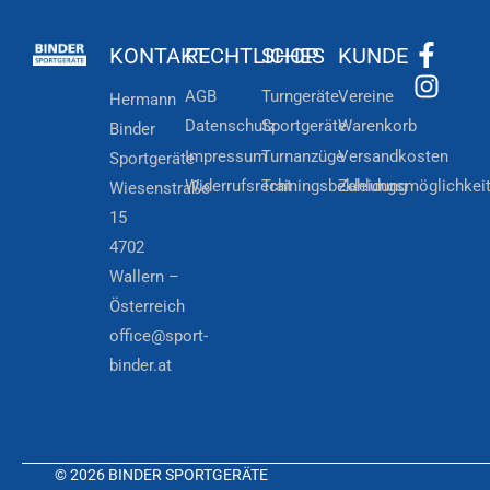
KONTAKT
RECHTLICHES
SHOP
KUNDE
AGB
Turngeräte
Vereine
Hermann
Datenschutz
Sportgeräte
Warenkorb
Binder
Impressum
Turnanzüge
Versandkosten
Sportgeräte
Widerrufsrecht
Trainingsbekleidung
Zahlungsmöglichkei
Wiesenstraße
15
4702
Wallern –
Österreich
office@sport-
binder.at
© 2026 BINDER SPORTGERÄTE