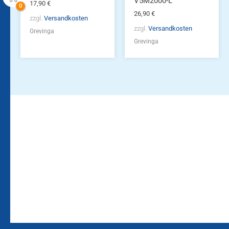
V5M2000-L
17,90
€
26,90
€
zzgl.
Versandkosten
zzgl.
Versandkosten
Grevinga
Grevinga
Bleiben Sie auf dem
Die Vereinsbekleidung
Laufenden!
Zum
Zur
Kundenkonto
Newsletteranmeldung