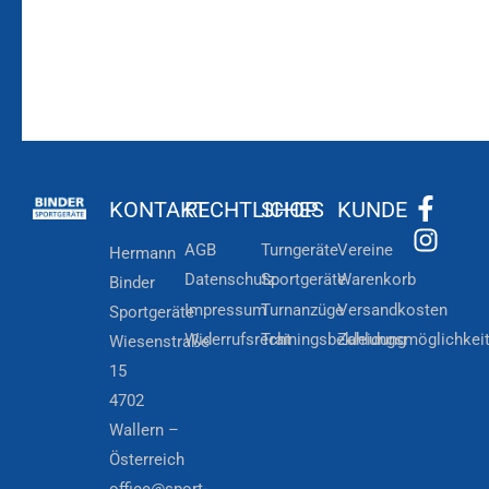
KONTAKT
RECHTLICHES
SHOP
KUNDE
AGB
Turngeräte
Vereine
Hermann
Datenschutz
Sportgeräte
Warenkorb
Binder
Impressum
Turnanzüge
Versandkosten
Sportgeräte
Widerrufsrecht
Trainingsbekleidung
Zahlungsmöglichkei
Wiesenstraße
15
4702
Wallern –
Österreich