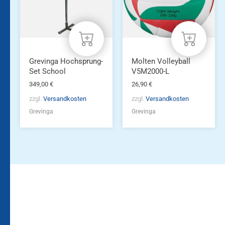
Grevinga Hochsprung-
Molten Volleyball
Set School
V5M2000-L
349,00
€
26,90
€
zzgl.
Versandkosten
zzgl.
Versandkosten
Grevinga
Grevinga
Bleiben Sie auf dem
Die Vereinsbekleidung
Laufenden!
Zum
Zur
Kundenkonto
Newsletteranmeldung