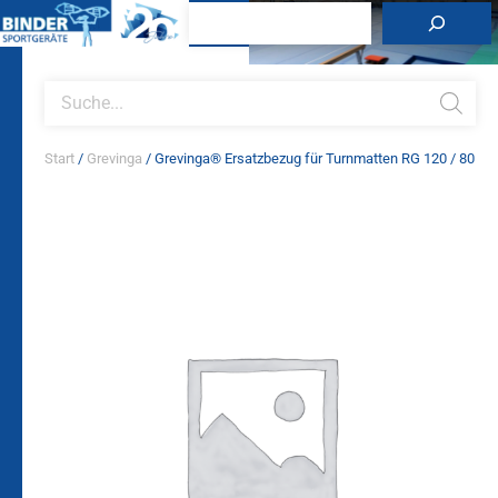
Zum
Suchen
Inhalt
springen
Products
search
Start
/
Grevinga
/ Grevinga® Ersatzbezug für Turnmatten RG 120 / 80
Grevinga®
Ersatzbezug
für
Turnmatten
RG
120
/
80
Menge