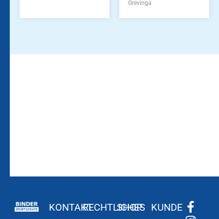
Grevinga
Bleiben Sie auf dem
Die Vereinsbekleidung
Laufenden!
Zum
Zur
Kundenkonto
Newsletteranmeldung
KONTAKT
RECHTLICHES
SHOP
KUNDE