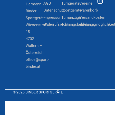
AGB
Turngeräte
Vereine
Hermann
Datenschutz
Sportgeräte
Warenkorb
Binder
Impressum
Turnanzüge
Versandkosten
Sportgeräte
Widerrufsrecht
Trainingsbekleidung
Zahlungsmöglichkei
Wiesenstraße
15
4702
Wallern –
Österreich
office@sport-
binder.at
© 2026 BINDER SPORTGERÄTE