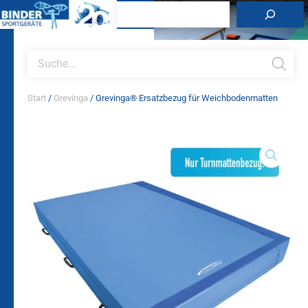
Zum
Suchen
Inhalt
springen
Products
search
Start
/
Grevinga
/ Grevinga® Ersatzbezug für Weichbodenmatten
Grevinga®
Ersatzbezug
für
Weichbodenmatten
Menge