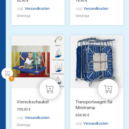
53,90
€
14,90
€
zzgl.
Versandkosten
zzgl.
Versandkosten
Grevinga
Grevinga
Viereckschaukel
Transportwagen für
Minitramp
739,00
€
654,90
€
zzgl.
Versandkosten
zzgl.
Versandkosten
Grevinga