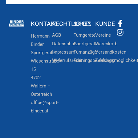
KONTAKT
RECHTLICHES
SHOP
KUNDE
AGB
Turngeräte
Vereine
Hermann
Datenschutz
Sportgeräte
Warenkorb
Binder
Impressum
Turnanzüge
Versandkosten
Sportgeräte
Widerrufsrecht
Trainingsbekleidung
Zahlungsmöglichkei
Wiesenstraße
15
4702
Wallern –
Österreich
office@sport-
binder.at