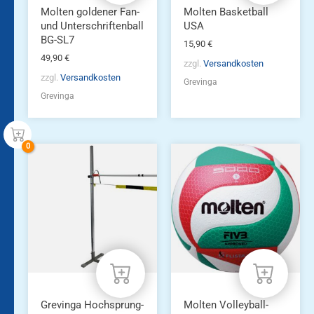
Molten goldener Fan-
Molten Basketball
und Unterschriftenball
USA
BG-SL7
15,90
€
49,90
€
zzgl.
Versandkosten
zzgl.
Versandkosten
Grevinga
Grevinga
Grevinga Hochsprung-
Molten Volleyball-