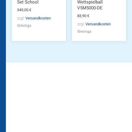
Set School
Wettspielball
V5M5000-DE
349,00
€
83,90
€
zzgl.
Versandkosten
zzgl.
Versandkosten
Grevinga
Grevinga
Bleiben Sie auf dem
Die Vereinsbekleidung
Laufenden!
Zum
Zur
Kundenkonto
Newsletteranmeldung