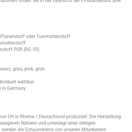
ationen finden Sie in der Übersicht der Produktdetails aller
-Planenstoff oder Turnmattenstoff
nmattenstoff
mstoff PUR (RG 35)
chwarz, grau, pink, grün
ividuell wählbar
e in Germany
or Ort in Rheine / Deutschland produziert. Die Herstellung
useigenen Näherei und unterliegt einer stetigen
nd werden die Schaumkerne von unseren Mitarbeitern