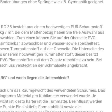
ür Bodenübungen ohne Sprünge wie z.B. Gymnastik geeignet.
T RG 35 besteht aus einem hochwertigen PUR-Schaumstoff
g / m³. Bei dem Mattenbezug haben Sie freie Auswahl aus
wahlen. Zum einen können Sie auf der Oberseite PVC-
esinfizierbar, abwaschbar und wasser- sowie speichelfest.
seren Turnmattenstoff auf der Oberseite. Die Unterseite des
 unserem hochwertigen Turnmattenstoff, dieser besitzt
 PVC-Planenstoffes mit dem Zusatz rutschfest zu sein. Bei
erschluss versteckt an der Schmalseite angebracht.
RG“ und worin liegen die Unterschiede?
s sich um das Raumgewicht des verwendeten Schaumes. Das
Kilogramm Material pro Kubikmeter verwendet wurde. Je
t ist, desto härter ist die Turnmatte. Beeinflusst werden
Punkte Einsinktiefe, Formstabilität sowie die