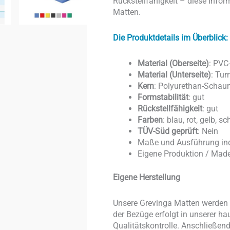
Rückstellfähigkeit – diese Inform
Matten.
Die Produktdetails im Überblick:
Material (Oberseite)
: PVC
Material (Unterseite)
: Tur
Kern
: Polyurethan-Schau
Formstabilität
: gut
Rückstellfähigkeit
: gut
Farben
: blau, rot, gelb, s
TÜV-Süd geprüft
: Nein
Maße und Ausführung ind
Eigene Produktion / Mad
Eigene Herstellung
Unsere Grevinga Matten werden v
der Bezüge erfolgt in unserer ha
Qualitätskontrolle. Anschließe