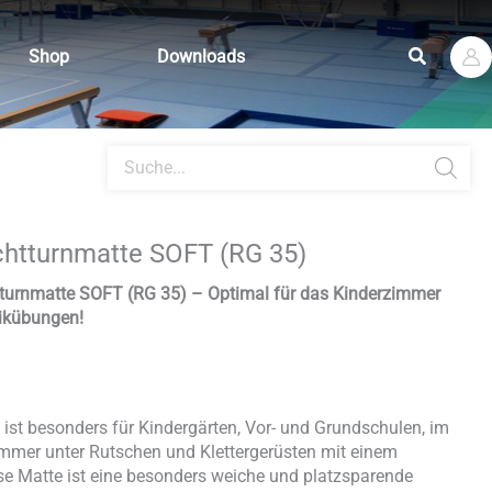
Suchen
Shop
Downloads
Products
search
chtturnmatte SOFT (RG 35)
tturnmatte SOFT (RG 35) – Optimal für das Kinderzimmer
ikübungen!
ist besonders für Kindergärten, Vor- und Grundschulen, im
mmer unter Rutschen und Klettergerüsten mit einem
ese Matte ist eine besonders weiche und platzsparende