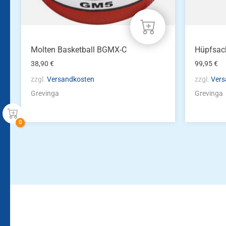
Molten Basketball BGMX-C
Hüpfsac
38,90
€
99,95
€
zzgl.
Versandkosten
zzgl.
Vers
Grevinga
Grevinga
Bleiben Sie auf dem Laufenden!
Zur Newsletteranmeldun