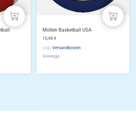
lball
Molten Basketball USA
15,90
€
zzgl.
Versandkosten
Grevinga
idung
nkonto