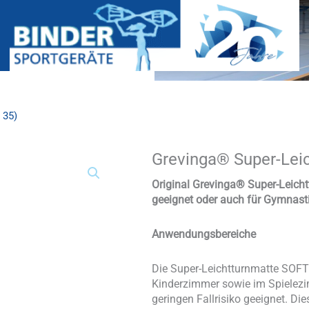
 35)
Grevinga® Super-Lei
Grevinga®
Super-
Leichtturnmatte
Original Grevinga®
Super-Leich
SOFT
geeignet oder auch für Gymnast
(RG
35)
Anwendungsbereiche
Menge
Die Super-Leichtturnmatte SOFT 
Kinderzimmer sowie im Spielezi
geringen Fallrisiko geeignet. Di