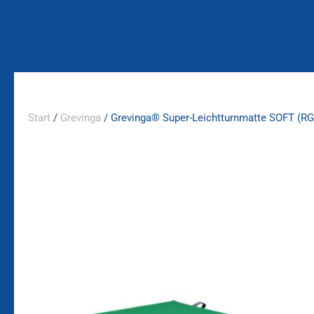
Zum
Inhalt
springen
Start
/
Grevinga
/ Grevinga® Super-Leichtturnmatte SOFT (RG