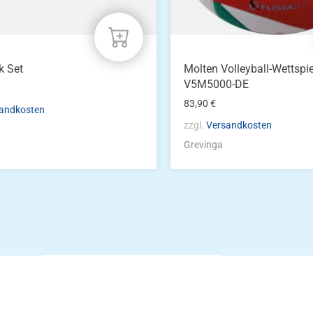
k Set
Molten Volleyball-Wettspie
V5M5000-DE
83,90
€
andkosten
zzgl.
Versandkosten
Grevinga
Die Vereinsbekle
g
Zum Kunde