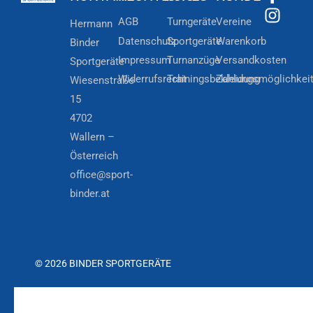
AGB
Turngeräte
Vereine
Hermann
Datenschutz
Sportgeräte
Warenkorb
Binder
Impressum
Turnanzüge
Versandkosten
Sportgeräte
Widerrufsrecht
Trainingsbekleidung
Zahlungsmöglichkei
Wiesenstraße
15
4702
Wallern –
Österreich
office@sport-
binder.at
© 2026 BINDER SPORTGERÄTE