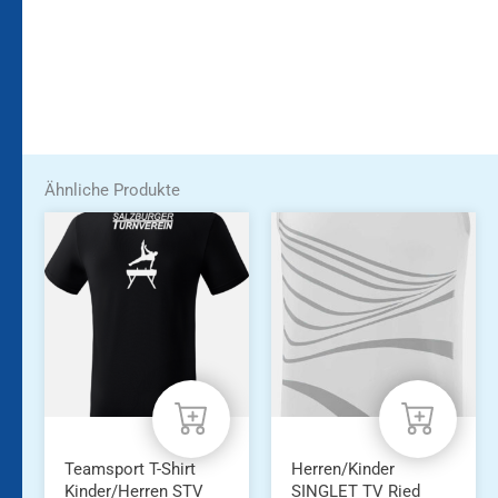
Ähnliche Produkte
Dieses
Dieses
Produkt
Produkt
weist
weist
mehrere
mehrere
Varianten
Varianten
auf.
auf.
Die
Die
Optionen
Optionen
können
können
auf
auf
der
der
Produktseite
Produktseite
Teamsport T-Shirt
Herren/Kinder
gewählt
gewählt
Kinder/Herren STV
SINGLET TV Ried