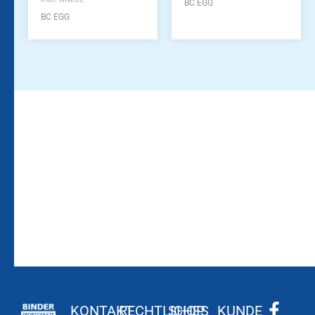
BC EGG
BC EGG
Bleiben Sie auf dem
Die Vereinsbekleidung
Laufenden!
Zum
Zur
Kundenkonto
Newsletteranmeldung
KONTAKT
RECHTLICHES
SHOP
KUNDE