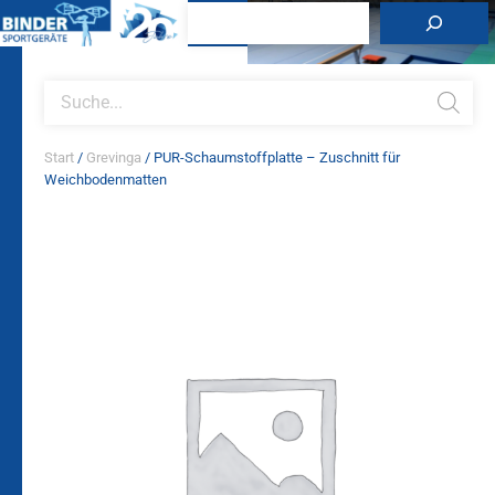
Zum
Suchen
Inhalt
springen
Products
search
Start
/
Grevinga
/ PUR-Schaumstoffplatte – Zuschnitt für
Weichbodenmatten
PUR-
Schaumstoffplatte
-
Zuschnitt
für
Weichbodenmatten
Menge