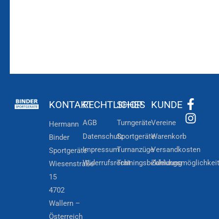
KONTAKT
RECHTLICHES
SHOP
KUNDE
AGB
Turngeräte
Vereine
Hermann
Datenschutz
Sportgeräte
Warenkorb
Binder
Impressum
Turnanzüge
Versandkosten
Sportgeräte
Widerrufsrecht
Trainingsbekleidung
Zahlungsmöglichkei
Wiesenstraße
15
4702
Wallern –
Österreich