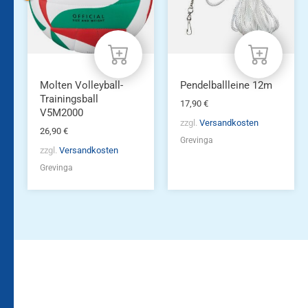
Molten Volleyball-
Pendelballleine 12m
Trainingsball
17,90
€
V5M2000
zzgl.
Versandkosten
26,90
€
Grevinga
zzgl.
Versandkosten
Grevinga
Bleiben Sie auf dem
Die Vereinsbekleidung
Laufenden!
Zum
Zur
Kundenkonto
Newsletteranmeldung