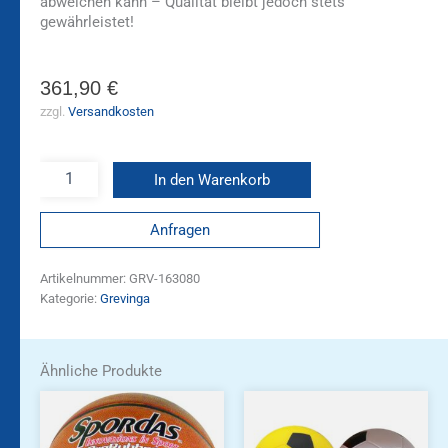
abweichen kann – Qualität bleibt jedoch stets
gewährleistet!
361,90
€
zzgl.
Versandkosten
In den Warenkorb
Anfragen
Artikelnummer:
GRV-163080
Kategorie:
Grevinga
Ähnliche Produkte