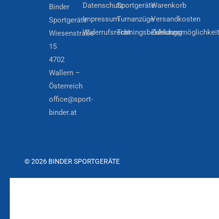
Datenschutz
Sportgeräte
Warenkorb
Binder
Impressum
Turnanzüge
Versandkosten
Sportgeräte
Widerrufsrecht
Trainingsbekleidung
Zahlungsmöglichkei
Wiesenstraße
15
4702
Wallern –
Österreich
office@sport-
binder.at
© 2026 BINDER SPORTGERÄTE