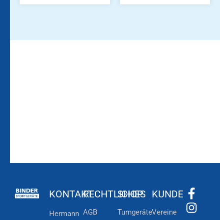
Bleiben Sie auf dem
Die Vereinsbekleidung
Laufenden!
Zum
Zur
Kundenkonto
Newsletteranmeldung
KONTAKT
RECHTLICHES
SHOP
KUNDE
AGB
Turngeräte
Vereine
Hermann