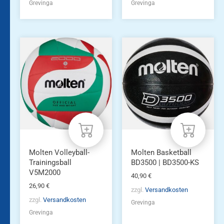
Grevinga
Grevinga
Molten Volleyball-
Molten Basketball
Trainingsball
BD3500 | BD3500-KS
V5M2000
40,90
€
26,90
€
zzgl.
Versandkosten
zzgl.
Versandkosten
Grevinga
Grevinga